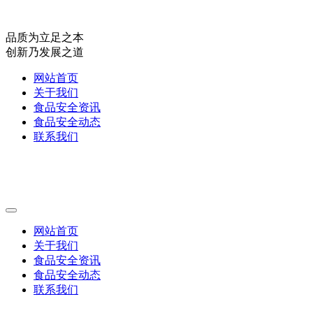
品质为立足之本
创新乃发展之道
网站首页
关于我们
食品安全资讯
食品安全动态
联系我们
网站首页
关于我们
食品安全资讯
食品安全动态
联系我们