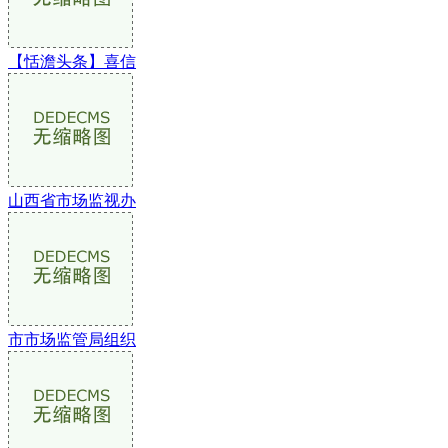
【恬澹头条】喜信
山西省市场监视办
市市场监管局组织