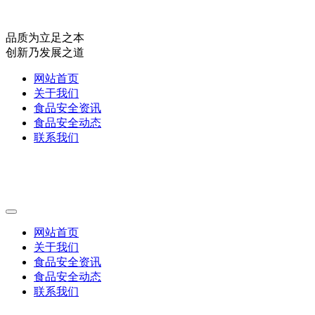
品质为立足之本
创新乃发展之道
网站首页
关于我们
食品安全资讯
食品安全动态
联系我们
网站首页
关于我们
食品安全资讯
食品安全动态
联系我们