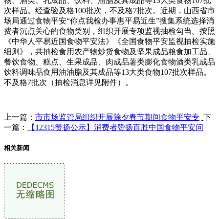
物、酒类、乳成品、饮料、油脂及其成品等13大类食物107批
次样品。经查验及格100批次，不及格7批次。近期，山西省市
场局通过食物平安“你点我检办事惠平易近生”搜集系统选择消
费者沉点关心的食物类别，组织开展专项监视抽检勾当。按照
《中华人平易近国食物平安法》《全国食物平安监视抽检实施
细则》，共抽检食用农产物炒货食物及坚果成品粮食加工品、
餐饮食物、糕点、生果成品、肉成品薯类膨化食物酒类乳成品
饮料调味品食用油油脂及其成品等13大类食物107批次样品。
不及格7批次（抽检消息详见附件）。
上一篇：
市市场监管局组织开展除夕春节期间食物平安专
下
一篇：
【12315赞扬公示】消费者赞扬百胜中国食物平安问
相关新闻