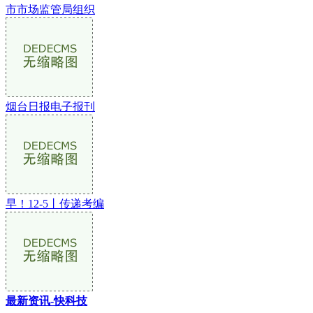
市市场监管局组织
烟台日报电子报刊
早！12-5丨传递考编
最新资讯-快科技