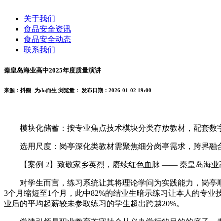
关于我们
食品安全资讯
食品安全动态
联系我们
秦皇岛海业高中2025年度质量演讲
来源：抖圈- 为du而生
浏览量：
发布日期：2026-01-02 19:00
模块化储蓄：按专业焦点技术模块分类存放教材，配套数字化
选用尺度：岗亭深化类教材需聚焦细分岗亭需求，跨界融合
【案例 2】致敬家乡英烈，赓续红色血脉 —— 秦皇岛海业高
对学生而言，练习系统让其将理论学问为实践能力，岗亭顺应
3个月缩短至1个月，此中82%的结业生暗示练习让本人的专
业后的平均起薪较未参取练习的学生超出跨越20%。