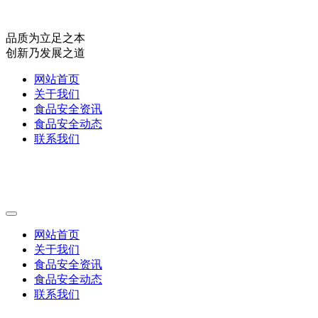
品质为立足之本
创新乃发展之道
网站首页
关于我们
食品安全资讯
食品安全动态
联系我们
网站首页
关于我们
食品安全资讯
食品安全动态
联系我们