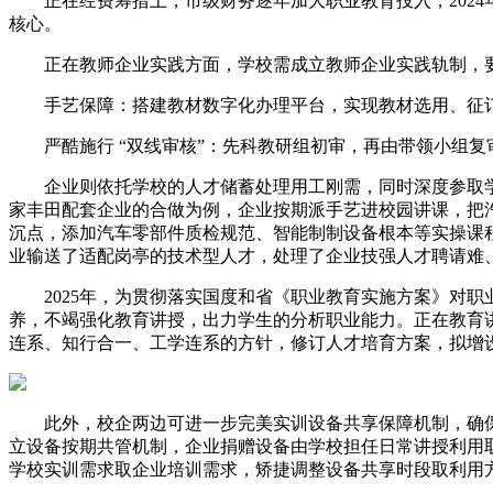
正在经费筹措上，市级财务逐年加大职业教育投入，2024年
核心。
正在教师企业实践方面，学校需成立教师企业实践轨制，要
手艺保障：搭建教材数字化办理平台，实现教材选用、征订
严酷施行 “双线审核”：先科教研组初审，再由带领小组复
企业则依托学校的人才储蓄处理用工刚需，同时深度参取学
家丰田配套企业的合做为例，企业按期派手艺进校园讲课，把
沉点，添加汽车零部件质检规范、智能制制设备根本等实操课
业输送了适配岗亭的技术型人才，处理了企业技强人才聘请难
2025年，为贯彻落实国度和省《职业教育实施方案》对职
养，不竭强化教育讲授，出力学生的分析职业能力。正在教育
连系、知行合一、工学连系的方针，修订人才培育方案，拟增
此外，校企两边可进一步完美实训设备共享保障机制，确保
立设备按期共管机制，企业捐赠设备由学校担任日常讲授利用
学校实训需求取企业培训需求，矫捷调整设备共享时段取利用