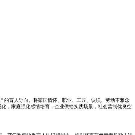
” 的育人导向。将家国情怀、职业、工匠、认识、劳动不雅念
扬从导感化，家庭强化感情培育，企业供给实践场景，社会营制优良空