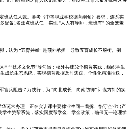
。部门教师缺乏育人认识和能力，难以将五育元素无机融入讲
审定班从任人数。参考《中等职业学校德育纲领》要求，连系实
多配备1名焦点班从任，实现 “人人有导师，班班有” 的全笼盖
，认为 “五育并举” 是额外承担，导致五育成长不服衡。例
”“技术文化节”等勾当；校外共建32个德育实践，组织学生
”学生成长生态系统，实现德育数据及时逃踪、个性化精准推送，
军官兵阻击 7 万戎行，为 “向北成长，向南防御” 计谋方针的实
学华诞常办理，正在实训课中要肄业生同一着拆、恪守企业出产
美学生赞帮系统，落实国度帮学金、学金政策，确保无一论理学