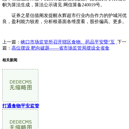
帜为算法生成，算法公示请见 网信算备240019号。
证券之星估值阐发提醒永辉超市行业内合作力的护城河优
良，盈利能力较差，分析根基面各维度看，股价偏高。更多。
上一篇：
峡口市场监管所召开辖区食物、药品平安暨“互
下一
篇：
高位摆设 靶向破题——省市场监管局摆设全省食
相关新闻
打通食物平安监管