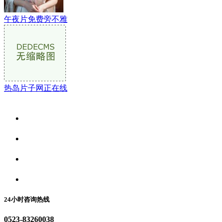
午夜片免费旁不雅
热岛片子网正在线
关于我们
食品安全资讯
食品安全动态
联系我们
24小时咨询热线
0523-83260038