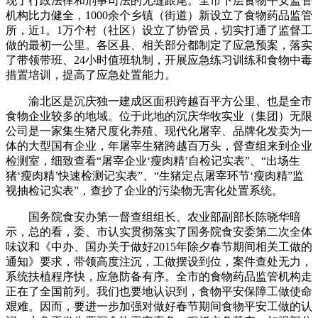
现了行政法律和刑事司法的无缝跟尾。全市下层食物平安监管
机构比力健全，1000余个乡镇（街道）新设立了食物药品监管
所，近1。1万个村（社区）设立了协管员，切实打通了监督工
做的最初一公里。各区县、相关部分都制定了应急预案，落实
了带领带班、24小时值班轨制，开展应急练习训练和食物中毒
措置培训，提高了应急处置能力。
渝北区是沉庆独一建成区面积跨越百平方公里、也是全市
食物企业较多的地域。位于此地的沉庆华牧实业（集团）无限
公司是一家集生猪尺度化养殖、现代化屠宰、品牌化发卖为一
体的大型国有企业，年屠宰生猪跨越百万头，督查组来到企业
检测室，细致查看“屠宰企业‘瘦肉精’自检记实表”、“出场生
猪‘瘦肉精’快速检测记实表”、“生猪定点屠宰环节‘瘦肉精”监
视抽检记实表”，查抄了企业的污染物无害化处置系统。
国务院食安办第一督查组组长、农业部副部长陈晓华暗
示，总的看，委、市认实贯彻落实了国务院食安委第二次全体
味议和《中办、国办关于做好2015年除夕春节期间相关工做的
通知》要求，带领高度注沉，工做摆设到位，案件查处无力，
系统扶植程序快，应急防备有序。全市的食物药品监管机构走
正在了全国前列。我们也要地认识到，食物平安保障工做使命
艰难。因而，要进一步加强对做好春节期间食物平安工做的认