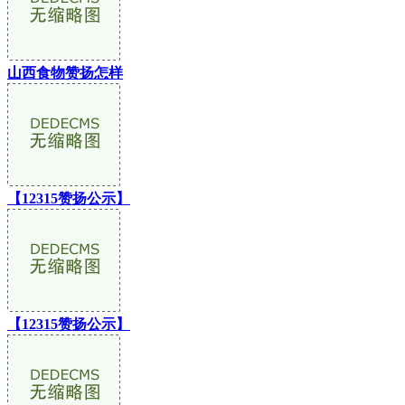
山西食物赞扬怎样
【12315赞扬公示】
【12315赞扬公示】