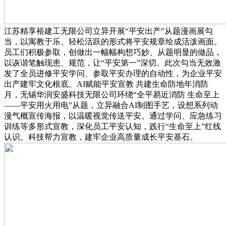
江苏精享裕建工无限公司立异开展“平安出产”从题漫画展勾
当，以寓教于乐、轻松活跃的形式将平安规章绘成活泼画面。
员工们积极参取，创做出一幅幅构想巧妙、从题明显的做品，
以诙谐笔触现患、规范，让“平安第一”深切。此次勾当无效激
发了全员进修平安学问、参取平安办理的自动性，为企业平安
出产建牢文化根底。AI赋能平安宣教 共建生命防地年消防
月，无锡华润安盛科技无限公司环绕“全平易近消防 生命至上
——平安用火用电”从题，立异融合AI制图手艺，设想系列动
漫气概宣传海报，以温暖视觉传送平安。通过学问、应急练习
训练等多形式宣教，深化员工平安认知，践行“生命至上”红线
认识。科技帮力宣教，建牢企业高质量成长平安基石。