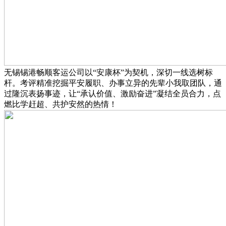
无锡锡港畅顺客运公司以“安康杯”为契机，深切一线选树标
杆。考评精准挖掘平安履职、办事立异的先辈小我取团队，通
过隆沉表扬事迹，让“承认价值、激励奋进”凝结全员合力，点
燃比学赶超、共护安然的热情！