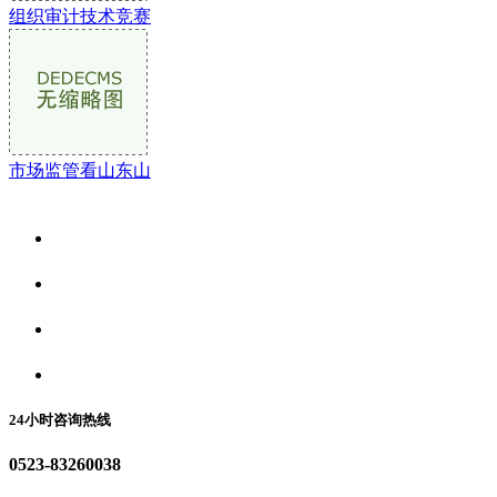
组织审计技术竞赛
市场监管看山东山
关于我们
食品安全资讯
食品安全动态
联系我们
24小时咨询热线
0523-83260038