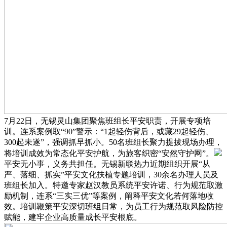
7月22日，无锡灵山集团聚焦班组长平安职责，开展专项培
训。连系案例取“90”警示：“1起轻伤背后，或藏29起轻伤、
300起未遂”，强调抓早抓小。50名班组长聚力提拔现场办理，
将培训成效为常态化平安护航，为旅客织密“安然守护网”。
平安无小事，义务共担任。无锡新联热力近期组织开展“从
严、落细、抓实”平安文化扶植专题培训，30余名办理人员及
班组长加入。特邀专家赵汉教员系统平安许诺、行为规范取激
励机制，连系“三实三优”等案例，阐释平安文化若何落地收
效。培训鞭策平安深切班组日常，为员工行为规范取风险防控
赋能，建牢企业高质量成长平安根底。