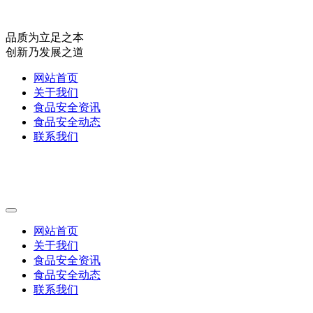
品质为立足之本
创新乃发展之道
网站首页
关于我们
食品安全资讯
食品安全动态
联系我们
网站首页
关于我们
食品安全资讯
食品安全动态
联系我们