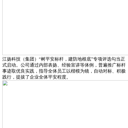
江扬科技（集团）“树平安标杆，建防地根底”专项评选勾当正
式启动。公司通过内部表扬、经验宣讲等体例，普遍推广标杆
事迹取优良实践，指导全体员工以楷模为镜，自动对标、积极
践行，提拔了企业全体平安程度。