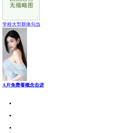
学校大型群体勾当
A片免费看概念击进
关于我们
食品安全资讯
食品安全动态