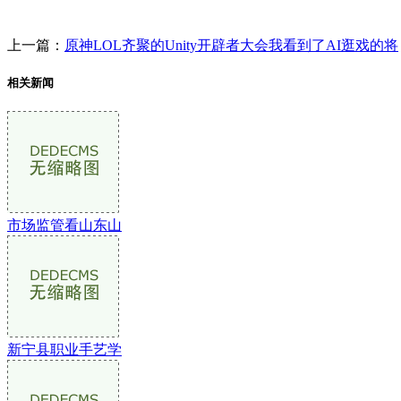
上一篇：
原神LOL齐聚的Unity开辟者大会我看到了AI逛戏的将
相关新闻
市场监管看山东山
新宁县职业手艺学