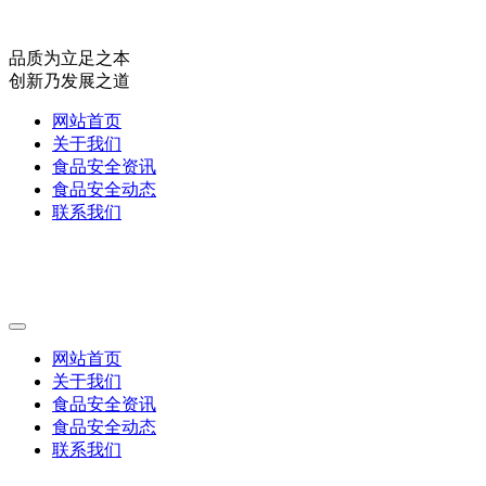
品质为立足之本
创新乃发展之道
网站首页
关于我们
食品安全资讯
食品安全动态
联系我们
网站首页
关于我们
食品安全资讯
食品安全动态
联系我们