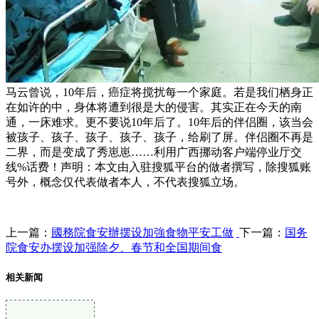
马云曾说，10年后，癌症将搅扰每一个家庭。若是我们栖身正
在如许的中，身体将遭到很是大的侵害。其实正在今天的南
通，一床难求。更不要说10年后了。10年后的伴侣圈，该当会
被孩子、孩子、孩子、孩子、孩子，给刷了屏。伴侣圈不再是
二界，而是变成了秀崽崽……利用广西挪动客户端停业厅交
线%话费！声明：本文由入驻搜狐平台的做者撰写，除搜狐账
号外，概念仅代表做者本人，不代表搜狐立场。
上一篇：
國務院食安辦摆设加強食物平安工做
下一篇：
国务
院食安办摆设加强除夕、春节和全国期间食
相关新闻