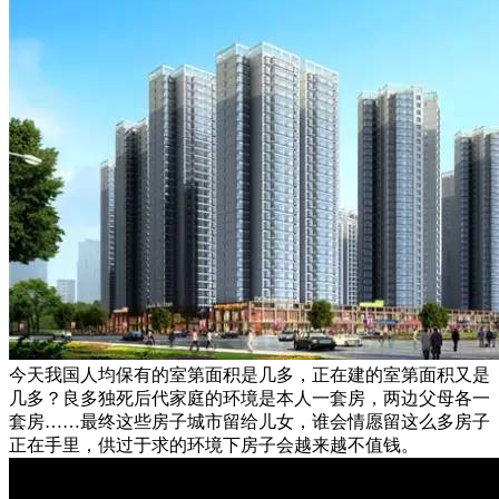
今天我国人均保有的室第面积是几多，正在建的室第面积又是
几多？良多独死后代家庭的环境是本人一套房，两边父母各一
套房……最终这些房子城市留给儿女，谁会情愿留这么多房子
正在手里，供过于求的环境下房子会越来越不值钱。