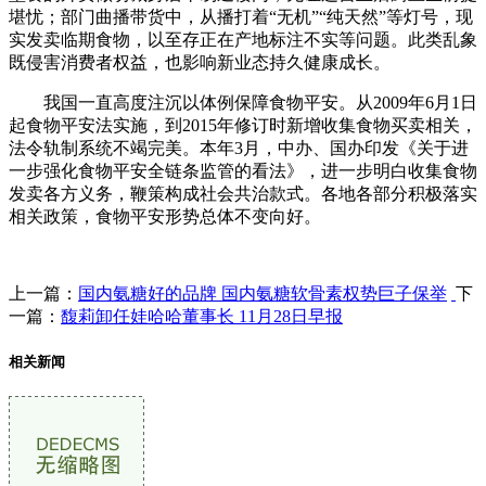
堪忧；部门曲播带货中，从播打着“无机”“纯天然”等灯号，现
实发卖临期食物，以至存正在产地标注不实等问题。此类乱象
既侵害消费者权益，也影响新业态持久健康成长。
我国一直高度注沉以体例保障食物平安。从2009年6月1日
起食物平安法实施，到2015年修订时新增收集食物买卖相关，
法令轨制系统不竭完美。本年3月，中办、国办印发《关于进
一步强化食物平安全链条监管的看法》，进一步明白收集食物
发卖各方义务，鞭策构成社会共治款式。各地各部分积极落实
相关政策，食物平安形势总体不变向好。
上一篇：
国内氨糖好的品牌 国内氨糖软骨素权势巨子保举
下
一篇：
馥莉卸任娃哈哈董事长 11月28日早报
相关新闻