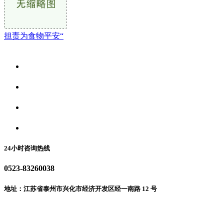
担责为食物平安“
关于我们
食品安全资讯
食品安全动态
联系我们
24小时咨询热线
0523-83260038
地址：江苏省泰州市兴化市经济开发区经一南路 12 号