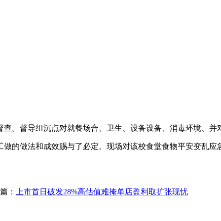
查。督导组沉点对就餐场合、卫生、设备设备、消毒环境、并
做的做法和成效赐与了必定。现场对该校食堂食物平安变乱应急
篇：
上市首日破发28%高估值难掩单店盈利取扩张现忧