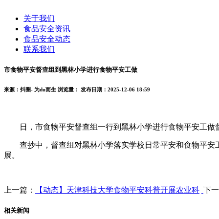
关于我们
食品安全资讯
食品安全动态
联系我们
市食物平安督查组到黑林小学进行食物平安工做
来源：抖圈- 为du而生
浏览量：
发布日期：2025-12-06 18:59
日，市食物平安督查组一行到黑林小学进行食物平安工做督
查抄中，督查组对黑林小学落实学校日常平安和食物平安工
展。
上一篇：
【动态】天津科技大学食物平安科普开展农业科
下一
相关新闻