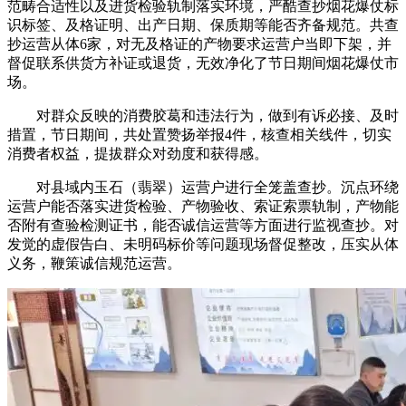
范畴合适性以及进货检验轨制落实环境，严酷查抄烟花爆仗标
识标签、及格证明、出产日期、保质期等能否齐备规范。共查
抄运营从体6家，对无及格证的产物要求运营户当即下架，并
督促联系供货方补证或退货，无效净化了节日期间烟花爆仗市
场。
对群众反映的消费胶葛和违法行为，做到有诉必接、及时
措置，节日期间，共处置赞扬举报4件，核查相关线件，切实
消费者权益，提拔群众对劲度和获得感。
对县域内玉石（翡翠）运营户进行全笼盖查抄。沉点环绕
运营户能否落实进货检验、产物验收、索证索票轨制，产物能
否附有查验检测证书，能否诚信运营等方面进行监视查抄。对
发觉的虚假告白、未明码标价等问题现场督促整改，压实从体
义务，鞭策诚信规范运营。