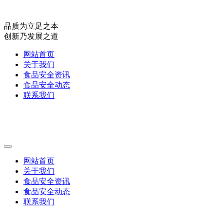
品质为立足之本
创新乃发展之道
网站首页
关于我们
食品安全资讯
食品安全动态
联系我们
网站首页
关于我们
食品安全资讯
食品安全动态
联系我们