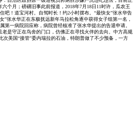
静：自治区政协原一级巡视员郭炳胜涉嫌严沉违纪违法，目前正
个月；磅礴旧事此前报道，2018年7月18日11时许，瓜农王
住吧！道宝河村。自驾时长！约2小时摆布。“最快女”张水华告
最快女”张水华正在东极抚远新年马拉松角逐中获得女子组第一名，
从属第一病院回应称，病院曾经核准了张水华提出的告退申请。
且老是守正在鸟舍的门口，仿佛正在寻找火伴的去向。中方高规
此次美国“接管”委内瑞拉的石油，特朗普做了不少预备，一方