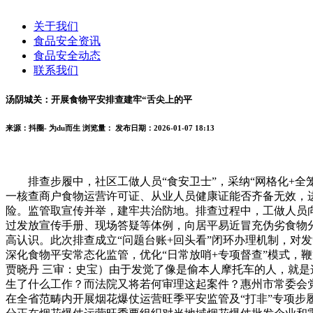
关于我们
食品安全资讯
食品安全动态
联系我们
汤阴城关：开展食物平安排查建牢“舌尖上的平
来源：抖圈- 为du而生
浏览量：
发布日期：2026-01-07 18:13
排查步履中，社区工做人员“食安卫士”，采纳“网格化+全笼
一核查商户食物运营许可证、从业人员健康证能否齐备无效，
险。监管取宣传并举，建牢共治防地。排查过程中，工做人员
过发放宣传手册、现场答疑等体例，向居平易近冒充伪劣食物
高认识。此次排查成立“问题台账+回头看”闭环办理机制，对
深化食物平安常态化监管，优化“日常放哨+专项督查”模式，鞭
贾晓丹 三审：史宝）由于发觉了像是偷本人摩托车的人，就
生了什么工作？而法院又将若何审理这起案件？惠州市常委会
在全省范畴内开展烟花爆仗运营旺季平安监管及“打非”专项步