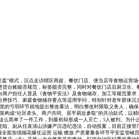
盖”模式，沉点走访辖区商超、餐饮门店、便当店等食物运营场
进货台账能否规范，标签能否完整，同时对餐饮门店后厨卫生、
向商户担任人普及《食物平安法》及食物储存、加工等规范要求
分辨技巧、家庭食物储存要点等适用学问，特别针对老年群体沉
发觉的亏弱环节就地提出整改看法，明白整改时限取义务人，确保
策构成“社区牵头、商户共同、居平易近参取”的共治款式，以精
是这么简单了一件工作，到最初却形成一人灭亡，5人被判。为什
党组、副从任袁清山涉嫌严沉违纪违法，自动投案，目前正接管
履全面加强烟花爆仗运营 运输 燃放 产质量量各环节平安监管峻