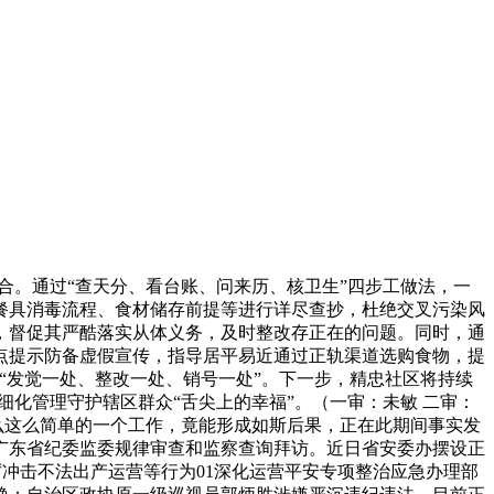
合。通过“查天分、看台账、问来历、核卫生”四步工做法，一
餐具消毒流程、食材储存前提等进行详尽查抄，杜绝交叉污染风
，督促其严酷落实从体义务，及时整改存正在的问题。同时，通
点提示防备虚假宣传，指导居平易近通过正轨渠道选购食物，提
“发觉一处、整改一处、销号一处”。下一步，精忠社区将持续
细化管理守护辖区群众“舌尖上的幸福”。（一审：未敏 二审：
么这么简单的一个工作，竟能形成如斯后果，正在此期间事实发
广东省纪委监委规律审查和监察查询拜访。近日省安委办摆设正
厉冲击不法出产运营等行为01深化运营平安专项整治应急办理部