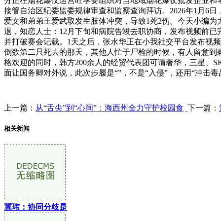
分正在烟花爆仗运营旺季要组织对当地域烟花爆仗批发企业和
接管自治区纪委监委规律审查和监察查询拜访。2026年1月6日
爱文和弟弟王爱武取发生肢体冲突，导致1死2伤。今天小编为
退，知恋人士：12月下旬和病院告竣去职协商，发布视频前已完
并打破赛会记载。1天之后，张水华正在小我社交平台发布视频
倒数第二只死去的那天，其他人忙于尸检的时候，有人留意到
格欢迎的同时，韩方200余人的经贸代表团可谓奢华，三星、
面让国务卿对外说，此次步履是“”，不是“入侵”，还用“冲击
上一篇：
从“舌尖”到“心间”：海西州全力守护校园食
下一篇：
相关新闻
冀玮：协同分歧是