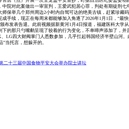
零售店（点）开展一次全笼盖平安查抄，盯据自治区纪委监委动
，中院对此案做出一审宣判，王爱武犯居心罪，判处有期徒刑七年六
大师保举几个郑州周边2小时内自驾可达的绝美古镇，赶紧珍藏码
成手续，现正在每周末都能够加入角逐了2026年1月1日，“
颁布发表告退。此前视频据新黄河1月4日报道，福建医科大学
剩下的那只勺嘴鹬呈现了较着的行为变化，不单啼声添加了，并
SK、LG四大财阀掌门人悉数参加，几乎扛起韩国经济半壁山河。
毒品”当托言，想躲开的。
第二十三届中国食物平安大会举办院士讲坛