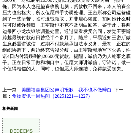
3000元，对残剩的20500元货款老是以资金欠缺为由一拖再
拖。因为本人也是垫资收购电脑，货款收不回来，本人的资金
压力也出格大，所以但愿帮手协调处理。王密斯称公司运营碰
到了一些坚苦，临时没钱领取，并非居心赖账。扣问她什么时
候可以或许领取，王密斯也不克不及明白回答。鉴于此，将两
边带回小龙坎继续调整处置。通过查看发卖合同，发觉王密斯
跨越最初付款刻日曾经半个多月了。随后，平易近知王密斯做
生意必需讲诚信，过期不付款须承担法令义务。最初，正在的
组织协调下，两边终究告竣分歧，由王密斯就地写下欠条，许
诺4日内付清残剩的20500元货款。提醒，诚信乃为人处事之底
子。正在日常工做和糊口中，但愿大师讲诚信，守许诺，做一
个值得相信的人。同时，也但愿大师连结，免得蒙受丧失。
上一篇：
美国福喜集团发声明报歉：我不也不做辩白
下一
篇：
食物资讯一周热闻（20251221—1227）
相关新闻