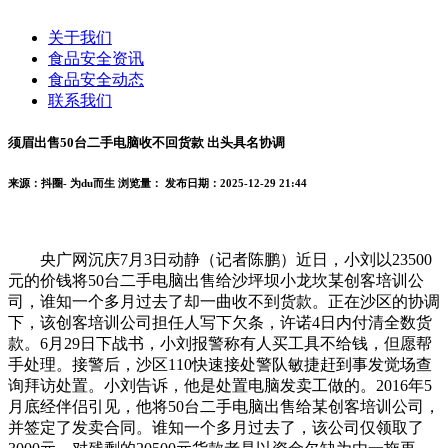
关于我们
食品安全资讯
食品安全动态
联系我们
须眉出售50台二手电脑收不回货款 出头具名协调
来源：抖圈- 为du而生
浏览量：
发布日期：2025-12-29 21:44
央广网沉庆7月3日动静（记者陈鹏）近日，小刘以23500
元的价钱将50台二手电脑出售给沙坪坝小龙坎某创客培训公
司，谁知一个多月过去了却一曲收不到货款。正在沙区的协调
下，该创客培训公司担任人写下欠条，许诺4日内付清全数货
款。6月29日下战书，小刘报警称有人买工具不给钱，但愿帮
手处理。接警后，沙区110快速接处警队敏捷赶到事发觉场查
询拜访处置。小刘告诉，他是处置电脑发卖工做的。2016年5
月底经伴侣引见，他将50台二手电脑出售给某创客培训公司，
并签定了发卖合同。谁知一个多月过去了，该公司仅领取了