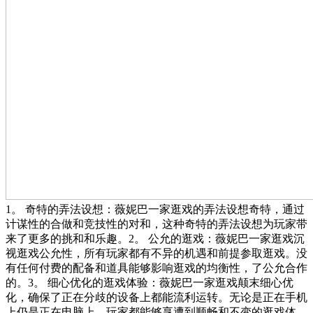
1。 奇特的弄法设想：薇妮巴一家逛戏的弄法设想奇特，通过
计谋性的合做和竞技性的对和，这种奇特的弄法设想为玩家带
来了更多的挑和和乐趣。2。 公允的逛戏：薇妮巴一家逛戏沉
视逛戏公允性，所有玩家都有不异的机遇和前提参取逛戏。没
有任何付费的配备和道具能够影响逛戏的均衡性，了公允合作
的。3。 细心优化的逛戏体验：薇妮巴一家逛戏颠末细心优
化，确保了正在分歧的设备上都能流利运转。无论是正在手机
上仍是正在电脑上，玩家都能够享遭到顺畅和不变的逛戏体