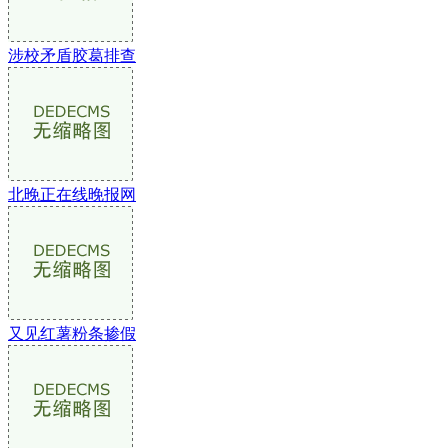
涉校矛盾胶葛排查
北晚正在线晚报网
又见红薯粉条掺假