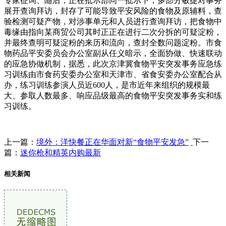
专家征询、随后，正在批示部同一批示下，多部分敏捷对事务
展开查询拜访，封存了可能导致平安风险的食物及原辅料，查
验检测可疑产物，对涉事单元和人员进行查询拜访，把食物中
毒缘由指向某商贸公司其时正正在进行二次分拆的可疑淀粉，
并最终查明可疑淀粉的来历和流向，查封全数问题淀粉。市食
物药品平安委员会办公室副从任义暗示，全面协做、快速联动
的应急协做机制，据悉，此次京津冀食物平安突发事务应急练
习训练由市食药安委办公室和天津市、省食安委办公室配合从
办，练习训练参演人员近600人，是市近年来组织的规模最
大、参取人数最多、响应品级最高的食物平安突发事务实和练
习训练。
上一篇：
境外：洋快餐正在华面对新“食物平安发急”
下一
篇：
迷你枪和精英内购最新
相关新闻