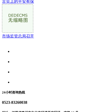
舌尖上的平安有保
市场监管总局召开
关于我们
食品安全资讯
食品安全动态
联系我们
24小时咨询热线
0523-83260038