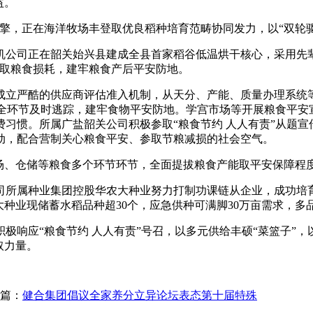
益。
擎，正在海洋牧场丰登取优良稻种培育范畴协同发力，以“双轮驱
司正在韶关始兴县建成全县首家稻谷低温烘干核心，采用先辈智
本取粮食损耗，建牢粮食产后平安防地。
立严酷的供应商评估准入机制，从天分、产能、质量办理系统等
现全环节及时逃踪，建牢食物平安防地。学宫市场等开展粮食平
习惯。所属广盐韶关公司积极参取“粮食节约 人人有责”从题
动，配合营制关心粮食平安、参取节粮减损的社会空气。
、仓储等粮食多个环节环节，全面提拔粮食产能取平安保障程
属种业集团控股华农大种业努力打制功课链从企业，成功培育
农大种业现储蓄水稻品种超30个，应急供种可满脚30万亩需求，多
响应“粮食节约 人人有责”号召，以多元供给丰硕“菜篮子”，
取力量。
篇：
健合集团倡议全家养分立异论坛表态第十届特殊