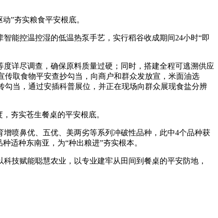
动”夯实粮食平安根底。
能控温控湿的低温热泵手艺，实行稻谷收成期间24小时“即
度详尽调查，确保原料质量过硬；同时，搭建全程可逃溯供应
安宣传取食物平安查抄勾当，向商户和群众发放宣，米面油选
宣传勾当，通过安插科普展位，并正在现场向群众展现食盐分辨
度，夯实苍生餐桌的平安根底。
增喷鼻优、五优、美两劣等系列冲破性品种，此中4个品种获
品种适种东南亚，为“种出粮进”夯实根本。
以科技赋能聪慧农业，以专业建牢从田间到餐桌的平安防地，