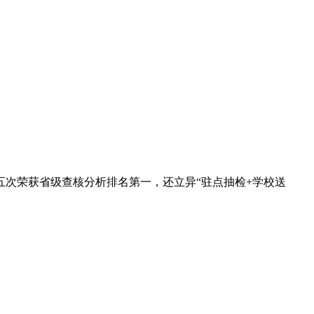
次荣获省级查核分析排名第一，还立异“驻点抽检+学校送