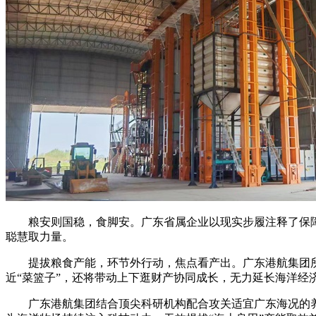
粮安则国稳，食脚安。广东省属企业以现实步履注释了保障
聪慧取力量。
提拔粮食产能，环节外行动，焦点看产出。广东港航集团所属
近“菜篮子”，还将带动上下逛财产协同成长，无力延长海洋经
广东港航集团结合顶尖科研机构配合攻关适宜广东海况的养殖配