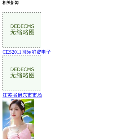
相关新闻
CES2011国际消费电子
江苏省启东市市场