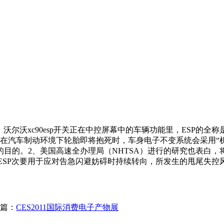
0esp开关正在中控屏幕中的车辆功能里，ESP的全称是Electron
理正在汽车制动环境下轮胎即将抱死时，车身电子不变系统会采用“
的。2、美国高速全办理局（NHTSA）进行的研究也表白，将
2、ESP次要用于应对告急闪避妨碍时持续转向，所发生的甩尾失
篇：
CES2011国际消费电子产物展