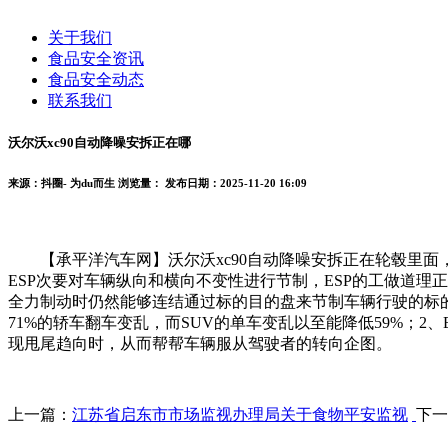
关于我们
食品安全资讯
食品安全动态
联系我们
沃尔沃xc90自动降噪安拆正在哪
来源：抖圈- 为du而生
浏览量：
发布日期：2025-11-20 16:09
【承平洋汽车网】沃尔沃xc90自动降噪安拆正在轮毂里面，沃尔沃xc9
ESP次要对车辆纵向和横向不变性进行节制，ESP的工做道
全力制动时仍然能够连结通过标的目的盘来节制车辆行驶的标的目
71%的轿车翻车变乱，而SUV的单车变乱以至能降低59%；
现甩尾趋向时，从而帮帮车辆服从驾驶者的转向企图。
上一篇：
江苏省启东市市场监视办理局关于食物平安监视
下一