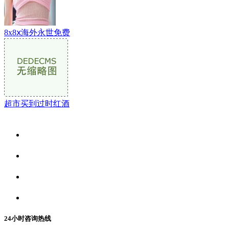
8x8ⅹ海外永世免费
超市买到过时红酒
关于我们
食品安全资讯
食品安全动态
联系我们
24小时咨询热线