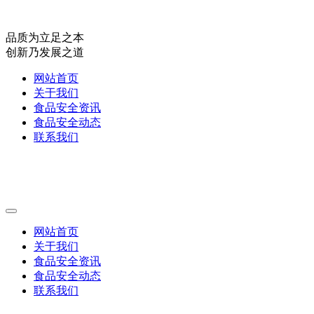
品质为立足之本
创新乃发展之道
网站首页
关于我们
食品安全资讯
食品安全动态
联系我们
网站首页
关于我们
食品安全资讯
食品安全动态
联系我们