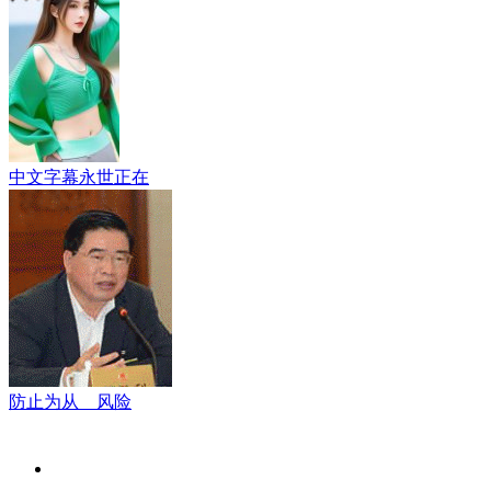
中文字幕永世正在
防止为从 风险
关于我们