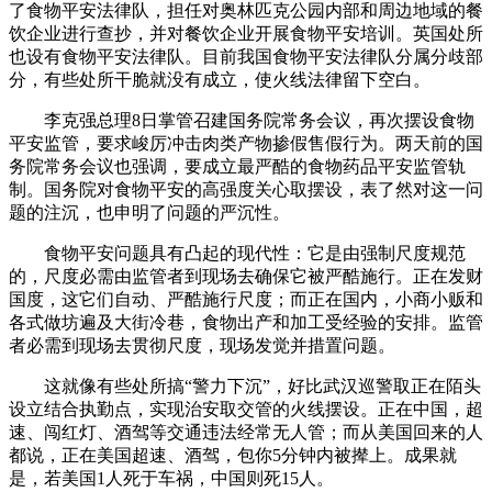
了食物平安法律队，担任对奥林匹克公园内部和周边地域的餐
饮企业进行查抄，并对餐饮企业开展食物平安培训。英国处所
也设有食物平安法律队。目前我国食物平安法律队分属分歧部
分，有些处所干脆就没有成立，使火线法律留下空白。
李克强总理8日掌管召建国务院常务会议，再次摆设食物
平安监管，要求峻厉冲击肉类产物掺假售假行为。两天前的国
务院常务会议也强调，要成立最严酷的食物药品平安监管轨
制。国务院对食物平安的高强度关心取摆设，表了然对这一问
题的注沉，也申明了问题的严沉性。
食物平安问题具有凸起的现代性：它是由强制尺度规范
的，尺度必需由监管者到现场去确保它被严酷施行。正在发财
国度，这它们自动、严酷施行尺度；而正在国内，小商小贩和
各式做坊遍及大街冷巷，食物出产和加工受经验的安排。监管
者必需到现场去贯彻尺度，现场发觉并措置问题。
这就像有些处所搞“警力下沉”，好比武汉巡警取正在陌头
设立结合执勤点，实现治安取交管的火线摆设。正在中国，超
速、闯红灯、酒驾等交通违法经常无人管；而从美国回来的人
都说，正在美国超速、酒驾，包你5分钟内被撵上。成果就
是，若美国1人死于车祸，中国则死15人。