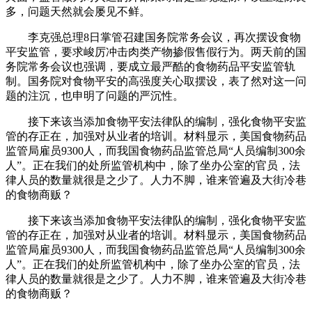
多，问题天然就会屡见不鲜。
李克强总理8日掌管召建国务院常务会议，再次摆设食物
平安监管，要求峻厉冲击肉类产物掺假售假行为。两天前的国
务院常务会议也强调，要成立最严酷的食物药品平安监管轨
制。国务院对食物平安的高强度关心取摆设，表了然对这一问
题的注沉，也申明了问题的严沉性。
接下来该当添加食物平安法律队的编制，强化食物平安监
管的存正在，加强对从业者的培训。材料显示，美国食物药品
监管局雇员9300人，而我国食物药品监管总局“人员编制300余
人”。正在我们的处所监管机构中，除了坐办公室的官员，法
律人员的数量就很是之少了。人力不脚，谁来管遍及大街冷巷
的食物商贩？
接下来该当添加食物平安法律队的编制，强化食物平安监
管的存正在，加强对从业者的培训。材料显示，美国食物药品
监管局雇员9300人，而我国食物药品监管总局“人员编制300余
人”。正在我们的处所监管机构中，除了坐办公室的官员，法
律人员的数量就很是之少了。人力不脚，谁来管遍及大街冷巷
的食物商贩？