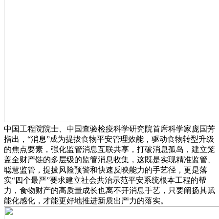
中国工程院院士、中国查验检疫科学研究院首席科学家庞国芳
指出，“消息”成为提拔食物平安管理效能，驱动食物转型升级
的焦点要素，强化监管消息互联共享，打破消息孤岛，建立笼
盖全财产链的多层级的监管消息收集，这既是实现精准监管、
聪慧监管，提拔风险预警和快速反映能力的手艺径，更是落
实“四个最严”要求建立社会共治示范平安系统根本工程的帮
力，食物财产的高质量成长也离不开消息手艺，只要阐扬其赋
能化感化，才能更好地推进新质出产力的落实。