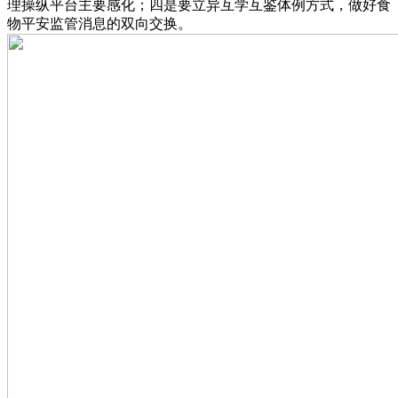
理操纵平台主要感化；四是要立异互学互鉴体例方式，做好食
物平安监管消息的双向交换。