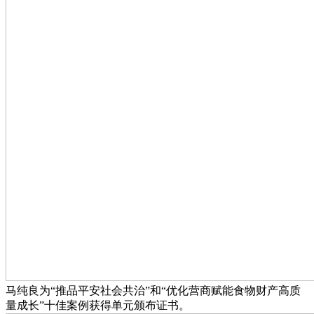
马纯良为“推品平安社会共治”和“优化营商赋能食物财产高质
量成长”十佳案例获得单元颁布证书。