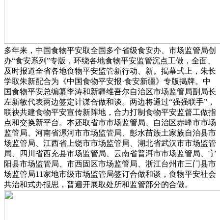
多年来，中国食物平安取全国多个省级食安办、市场监管局创
办“食安系列”专版，环绕各地食物平安监管沉点工做，全面、
及时报道全省各地食物平安监管新行动、新。揭幕式上，朱长
学取朱新配合为《中国食物平安报·食安新疆》专版揭牌。中
国食物平安总编纂李涛和新疆维吾尔自治区市场监管局副局长
左新敏代表两边签定计谋合做和谈。两边将通过“强强联手”，
联袂共建食物平安宣传新阵地，合力打制食物平安监督工做指
点和交换新平台。本还取省市市场监管局、自治区赤峰市市场
监管局、河南省漯河市市场监管局、彭水苗族土家族自治县市
场监管局、江西省上饶市市场监管局、湖北省武汉市市场监管
局、四川省西充县市场监管局、云南省普洱市市场监管局、宁
阳县市场监管局、市西固区市场监管局、浙江台州市三门县市
场监管局11家地市级市场监管局签订合做和谈，食物平安社会
共治和式办报思，普遍开展取处所和监管部分的合做。