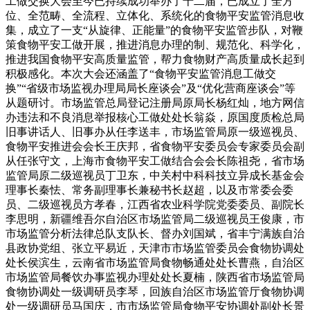
工做交换大会至今已持续成功举办了十二届，已成立了全方
位、全范畴、全流程、立体化、系统化的食物平安监管消息收
集，成立了一支“从旋律、正能量”的食物平安监管步队，对鞭
策食物平安工做开展，推进消息办理的制、规范化、科学化，
推进我国食物平安高质量监管，帮力食物财产高质量成长起到
积极感化。本次大会还涵盖了“食物平安监管消息工做交
换”“省级市场监视办理局局长座谈会”及“优化营商座谈会”等
从题研讨。市场监管总局登记注册局原局长杨红灿，地方网信
办违法和不良消息举报核心工做处处长翁焱，原国度质检总局
旧事讲话人、旧事办从任李送丰，市场监管局原一级巡视员、
食物平安推进会会长王庆邦，省食物平安委员会专家委员会副
从任张守文，上海市食物平安工做结合会会长陈祖尧，省市场
监管局原二级巡视员丁卫东，中关村中科科技立异成长基金会
理事长秦怯、常务副理事长兼秘书长赵超，以及市常委会委
员、二级巡视员方孝春，江西省农业科学院党委委员、副院长
李思明，新疆维吾尔自治区市场监管局二级巡视员王俊康，市
市场监管分析法律总队支队长、督办刘国斌，省丰宁满族自治
县政协党组、张立平易近，天津市市场监管委员会食物协调处
处长侯滨生，云南省市场监管局食物畅通处处长曹燕，自治区
市场监管局餐饮办事监视办理处处长夏楠，陕西省市场监管局
食物协调处一级调研员李琴，回族自治区市场监管厅食物协调
处一级调研员马国庆，市市场监管局食物平安协调处副处长景