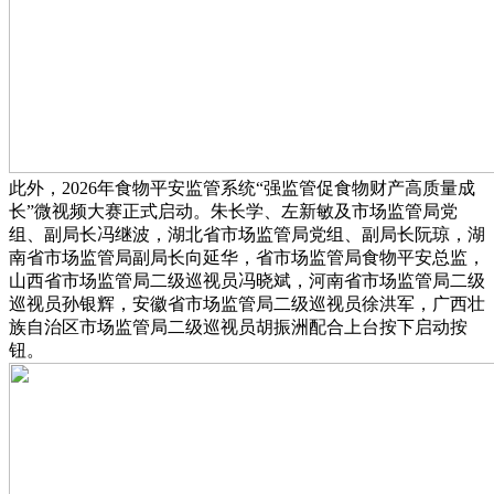
此外，2026年食物平安监管系统“强监管促食物财产高质量成
长”微视频大赛正式启动。朱长学、左新敏及市场监管局党
组、副局长冯继波，湖北省市场监管局党组、副局长阮琼，湖
南省市场监管局副局长向延华，省市场监管局食物平安总监，
山西省市场监管局二级巡视员冯晓斌，河南省市场监管局二级
巡视员孙银辉，安徽省市场监管局二级巡视员徐洪军，广西壮
族自治区市场监管局二级巡视员胡振洲配合上台按下启动按
钮。