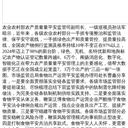
农业农村部农产质量量平安监管司副司长、一级巡视员孙法军
暗示，近年来，各级农业农村部分一手抓专项整治和监管法
律、保平安守底线，一手抓绿色出产和质量管控、提质量拉高
线，全国农产物例行监测及格率持续10年不变正在97%以上，
2024年迈上了98%的新台阶，绿色、无机、名特优新和地舆标
记农产物认证登记数量跨越8。6万个。阐扬消息化、数字化、
智能化正在帮力农产质量量平安管理上的主要感化，借帮大数
据手艺正在全国成立起笼盖7。3万个出产的“三品一标”一张
图。市场监管总局食物出产运营平安监视办理司处长曹鑫分享
道，一是要全面贯彻落实全链条监管要求。各级市场监管部分
要提前谋划、尽快梳理总结下层监管实践中的轨制需乞降经验
做法，为完美全链条轨制机制供给实践支持。二是要全面落实
食物平安从体义务。鞭策泛博食物出产运营企业严酷恪守食物
平安法令律例合规出产运营，指点企业改良出产工艺、提拔产
物质量。三是要守稳建牢食物平安底线。各级市场监管部分必
需安稳树立风险办理，鞭策风险管理模式向事前防止型改变。
四是打制食物平安共治共享款式。食物平安人人关怀，更需要