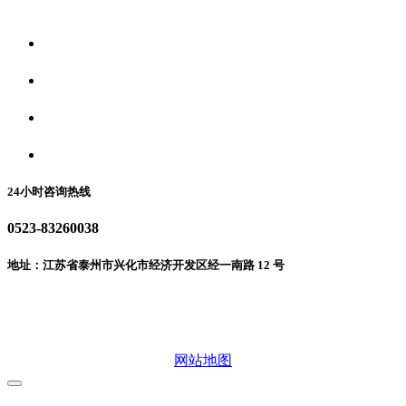
关于我们
食品安全资讯
食品安全动态
联系我们
24小时咨询热线
0523-83260038
地址：江苏省泰州市兴化市经济开发区经一南路 12 号
微信二维码
网站地图