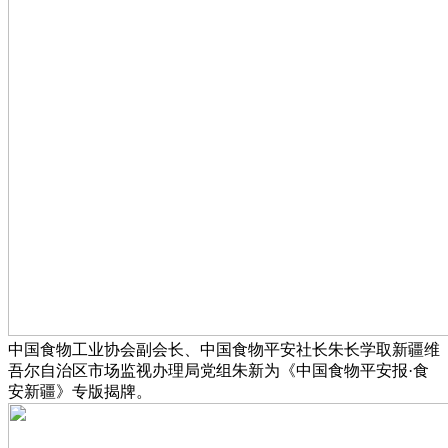
中国食物工业协会副会长、中国食物平安社长朱长学取新疆维
吾尔自治区市场监视办理局党组朱新为《中国食物平安报·食
安新疆》专版揭牌。