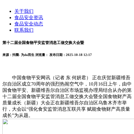
关于我们
食品安全资讯
食品安全动态
联系我们
第十二届全国食物平安监管消息工做交换大会暨
来源：抖圈- 为du而生
浏览量：
发布日期：2025-10-18 12:17
中国食物平安网讯（记者 东 何妍君） 正在庆贺新疆维吾
尔自治区成立70周年的强烈热闹空气中，10月16日上午，由中
国食物平安、新疆维吾尔自治区市场监视办理局结合从办的第
十二届全国食物平安监管消息工做交换大会暨全国食物财产高
质量成长（新疆）大会正在新疆维吾尔自治区乌鲁木齐市举
行，大会以“强化食安监管消息互联共享 赋能食物财产高质量
成长”为从题。