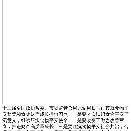
十三届全国政协常委、市场监管总局原副局长马正其就食物平
安监管和食物财产成长提出四点：一是要充实认识食物平安严
沉意义，继续压实食物平安使命；二是要改变工做思改善营
商，推进财产高质量成长；三是要注沉食物平安社会共治，合