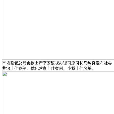
市场监管总局食物出产平安监视办理司原司长马纯良发布社会
共治十佳案例、优化营商十佳案例、小我十佳名单。