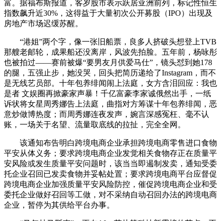
富。据福布斯报道，客岁股市表示跃居亚洲前列，标记性恒生
指数飙升近30%，这得益于大量初次公开募股（IPO）出现及
房地产市场迟缓苏醒。
“港姐”两个字，像一张旧船票，良多人挤破头想登上TVB
那艘老邮轮，成果船还没离岸，风波先拍脸。五年前，杨咏彤
也被拍过——赛前被爆“要男友月供爱马仕”，镜头怼到她178
的腿，五强止步，她没哭，回头把简历递给了Instagram，而不
是无线艺员部。十年包养绯闻闹上法庭，女方含泪回应：我也
是者 文娱圈再掀豪家声暴！千亿富豪李家诚俄然出手，一纸
诉状将女星周秀娜告上法庭，曲指对方筹谋十年包养绯闻，恶
意炒做博热度；而周秀娜连夜发声，婉言深感冤枉、毫不认
账，一场关于名望、流量取底线的拉扯，完全全网。
该通知布告明白跨境电商企业承担跨境电商零售进口食物
平安从体义务；要求跨境电商企业发觉相关食物存正在质量平
安风险或发生质量平安问题时，该当当即遏制发卖，通知受委
托企业召回已发卖食物并妥帖处置；要求跨境电商平台应督促
跨境电商企业加强质量平安风险防控，催促跨境电商企业和受
委托企业做好召回等工做，对不采纳自动召回办法的跨境电商
企业，暂停为其供给平台办事。