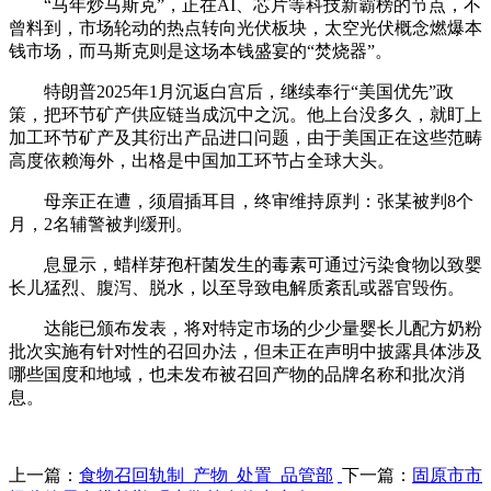
“马年炒马斯克”，正在AI、芯片等科技新霸榜的节点，不
曾料到，市场轮动的热点转向光伏板块，太空光伏概念燃爆本
钱市场，而马斯克则是这场本钱盛宴的“焚烧器”。
特朗普2025年1月沉返白宫后，继续奉行“美国优先”政
策，把环节矿产供应链当成沉中之沉。他上台没多久，就盯上
加工环节矿产及其衍出产品进口问题，由于美国正在这些范畴
高度依赖海外，出格是中国加工环节占全球大头。
母亲正在遭，须眉插耳目，终审维持原判：张某被判8个
月，2名辅警被判缓刑。
息显示，蜡样芽孢杆菌发生的毒素可通过污染食物以致婴
长儿猛烈、腹泻、脱水，以至导致电解质紊乱或器官毁伤。
达能已颁布发表，将对特定市场的少少量婴长儿配方奶粉
批次实施有针对性的召回办法，但未正在声明中披露具体涉及
哪些国度和地域，也未发布被召回产物的品牌名称和批次消
息。
上一篇：
食物召回轨制_产物_处置_品管部
下一篇：
固原市市