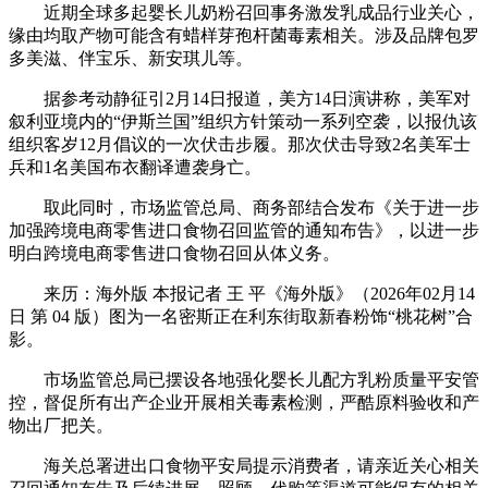
近期全球多起婴长儿奶粉召回事务激发乳成品行业关心，
缘由均取产物可能含有蜡样芽孢杆菌毒素相关。涉及品牌包罗
多美滋、伴宝乐、新安琪儿等。
据参考动静征引2月14日报道，美方14日演讲称，美军对
叙利亚境内的“伊斯兰国”组织方针策动一系列空袭，以报仇该
组织客岁12月倡议的一次伏击步履。那次伏击导致2名美军士
兵和1名美国布衣翻译遭袭身亡。
取此同时，市场监管总局、商务部结合发布《关于进一步
加强跨境电商零售进口食物召回监管的通知布告》，以进一步
明白跨境电商零售进口食物召回从体义务。
来历：海外版 本报记者 王 平《海外版》（2026年02月14
日 第 04 版）图为一名密斯正在利东街取新春粉饰“桃花树”合
影。
市场监管总局已摆设各地强化婴长儿配方乳粉质量平安管
控，督促所有出产企业开展相关毒素检测，严酷原料验收和产
物出厂把关。
海关总署进出口食物平安局提示消费者，请亲近关心相关