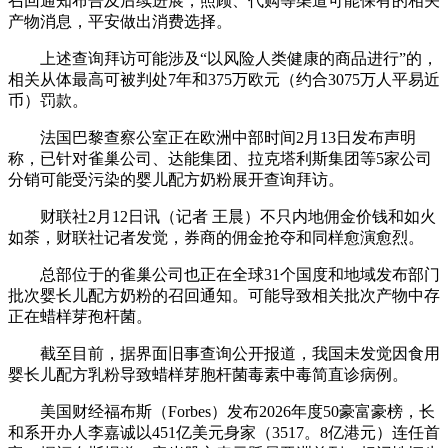
召回通知布告及后续进展，照顾、代购等渠道可能保有的相关
产物消息，平安做出消费选择。
上述查询拜访可能涉及“以风险人类健康的商品进行”的，
相关从体最高可被判处7年和375万欧元（约合3075万人平易近
币）罚款。
法国巴黎查察公室正在欧洲中部时间2月13日发布声明
称，已针对雀巢公司、达能集团、拉克塔利斯集团等5家公司
分销可能受污染的婴儿配方奶粉展开查询拜访。
财联社2月12日讯（记者 王晨）不只内地佣金价钱和如火
如荼，财联社记者发觉，券商的佣金抢夺和同样愈演愈烈。
总部位于的雀巢公司也正在全球31个国度和地域发布部门
批次婴长儿配方奶粉的召回通知。可能导致相关批次产物中存
正在蜡样芽孢杆菌。
截至目前，据界面旧事查询公开报道，我国未发觉因食用
婴长儿配方乳粉导致蜡样芽胞杆菌毒素中毒简直诊病例。
美国财经福布斯（Forbes）发布2026年度50豪富豪榜，长
和系开办人李嘉诚以451亿美元身家（3517。8亿港元）连任首