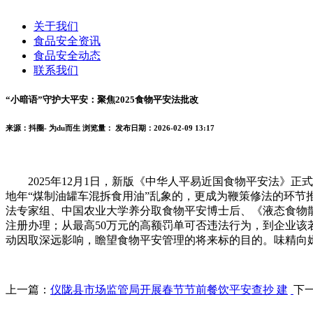
关于我们
食品安全资讯
食品安全动态
联系我们
“小暗语”守护大平安：聚焦2025食物平安法批改
来源：抖圈- 为du而生
浏览量：
发布日期：2026-02-09 13:17
2025年12月1日，新版《中华人平易近国食物平安法》正式
地年“煤制油罐车混拆食用油”乱象的，更成为鞭策修法的环节
法专家组、中国农业大学养分取食物平安博士后、《液态食物
注册办理；从最高50万元的高额罚单可否违法行为，到企业
动因取深远影响，瞻望食物平安管理的将来标的目的。味精向
上一篇：
仪陇县市场监管局开展春节节前餐饮平安查抄 建
下