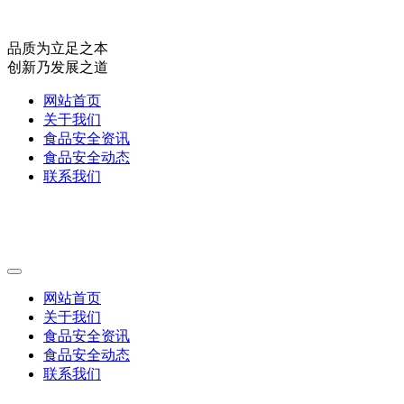
品质为立足之本
创新乃发展之道
网站首页
关于我们
食品安全资讯
食品安全动态
联系我们
网站首页
关于我们
食品安全资讯
食品安全动态
联系我们