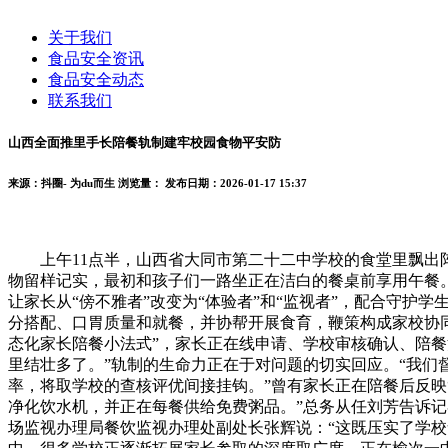
关于我们
食品安全资讯
食品安全动态
联系我们
山西全面推里手长陪餐轨制建牢校园食物平安防
来源：抖圈- 为du而生
浏览量：
发布日期：2026-01-17 15:37
上午11点半，山西省大同市第二十二中学校的食堂里飘出阵
物留样记实，最初和孩子们一路坐正在洁白的餐桌前享用午餐
让家长从“傍不雅者”改变为“体验者”和“监视者”，配合守护
分搭配、口胃质量和就餐，并协帮开展食育，鞭策构成家校协同
态化家长陪餐小法式”，家长正在线申请、学校审核确认、陪餐
里结壮多了。”轨制的生命力正在于对问题的切实回应。“我们
率，将取学校的查核评优间接挂钩。”曾有家长正在陪餐后反映
净化饮水机，并正在每餐供给免费粥品。”总务从任刘芳告诉
场监视办理局餐饮监视办理处副处长张辉说：“这既压实了学校