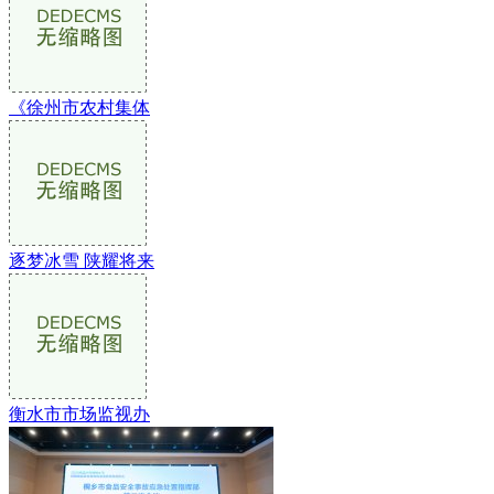
《徐州市农村集体
逐梦冰雪 陕耀将来
衡水市市场监视办