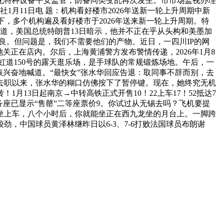
化特种设备平安监管，防备同类变乱再次发生。市市场监视办理
月11日电 题：机构看好楼市2026年送新一轮上升周期中新
下，多个机构遍及看好楼市于2026年送来新一轮上升周期。特
道，美国总统特朗普13日暗示，他并不正在乎从头构和美墨加
良。但问题是，我们不需要他们的产物。近日，一四川IP的网
关正在店内。尔后，上海黄浦警方发布警情传递，2026年1月8
虹道150号的露天逛乐场，是手球队的常规锻炼场地。午后，一
兴奋地喊道。“最快女”张水华回应告退：取同事不辞而别，去
去职以来，张水华的糊口仿佛按下了暂停键。现在，她终究无机
13日起南京→中转高铁正式开售10！22上车17！52抵达7
务座已显示“售罄”二等座票价9。你试过从无锡去吗？飞机要提
坐上车，八个小时后，你就能坐正在西九龙坐的月台上。一脚跨
，中国球员黄泽林继昨日以6-3、7-6打败法国球员布朗谢