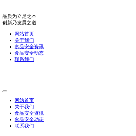
品质为立足之本
创新乃发展之道
网站首页
关于我们
食品安全资讯
食品安全动态
联系我们
网站首页
关于我们
食品安全资讯
食品安全动态
联系我们