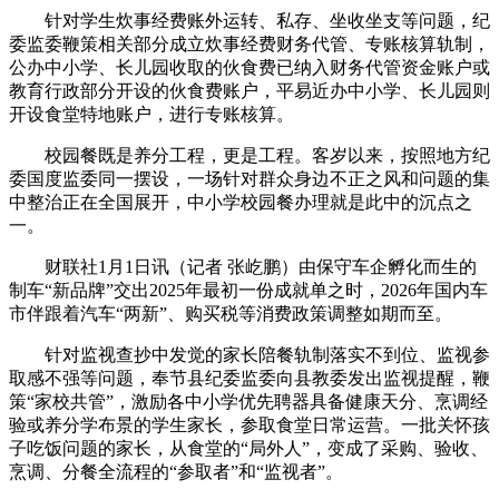
针对学生炊事经费账外运转、私存、坐收坐支等问题，纪
委监委鞭策相关部分成立炊事经费财务代管、专账核算轨制，
公办中小学、长儿园收取的伙食费已纳入财务代管资金账户或
教育行政部分开设的伙食费账户，平易近办中小学、长儿园则
开设食堂特地账户，进行专账核算。
校园餐既是养分工程，更是工程。客岁以来，按照地方纪
委国度监委同一摆设，一场针对群众身边不正之风和问题的集
中整治正在全国展开，中小学校园餐办理就是此中的沉点之
一。
财联社1月1日讯（记者 张屹鹏）由保守车企孵化而生的
制车“新品牌”交出2025年最初一份成就单之时，2026年国内车
市伴跟着汽车“两新”、购买税等消费政策调整如期而至。
针对监视查抄中发觉的家长陪餐轨制落实不到位、监视参
取感不强等问题，奉节县纪委监委向县教委发出监视提醒，鞭
策“家校共管”，激励各中小学优先聘器具备健康天分、烹调经
验或养分学布景的学生家长，参取食堂日常运营。一批关怀孩
子吃饭问题的家长，从食堂的“局外人”，变成了采购、验收、
烹调、分餐全流程的“参取者”和“监视者”。