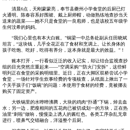
清晨6点，天刚蒙蒙亮，奉节县夔州小学食堂的后厨已灯
火通明。陈春容系好围裙、戴上厨师帽，动做熟练地查抄当天
送来的蔬菜——她不只是食堂的一良庖师，也是该校五年级学
生何汶希的妈妈。
“我们心里也有本大白账。”铜梁一中总务处副从任田晓斌
坦言，“这块钱，几乎全花正在了食材和烹调上。让长身体的
孩子吃饱、吃好，吃得有养分，这本身就是最大的效益。”！
账本打开，一行看似泛泛的收入记实，却让结合监视查抄
组的目光突然庄重起来——“空调采购”“防火门安拆”，这些鲜
明列正在食堂的采购明细里。近日，正在大脚区双桥尝试小学
食堂，一场针对学生炊事经费的专项核查，从纸面上揪出了一
个关乎孩子们“饭碗”的问题：本使用于食材的经费，竟被挪去
购买了固定资产。
大铁锅里的水哗哗沸腾，大块的鸡肉“扑通”下锅，焯去血
水；另一边，肥瘦相间的五花肉已被切成划一的方块，正在热
油里“刺啦”做响，慢慢染上诱人的酱红色。各类工序杂乱无章
进行，喷鼻气交错融合，洋溢整个后厨。