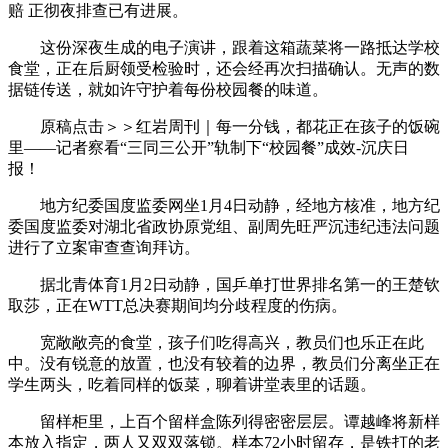
赔 正彻夜排查已有进展。
这份深夜生成的电子演讲，跟着这箱蔬菜将一路抵达学校
食堂，正在后厨领受检验时，还会经再次扫描确认。无声的数
据链传送，就如许守护着每份校园餐的味道。
原稿点击＞＞红岩周刊｜每一分钱，都花正在孩子的饭碗
里——记者察看“三同三公开”轨制下“校园餐”成效-沉庆日
报！
地方纪委国度监委网坐1月4日动静，经地方核准，地方纪
委国度监委对湖北省政协原党组、副周先旺严沉违纪违法问题
进行了立案审查查询拜访。
据北青体育1月2日动静，国乒单打世界排名第一的王楚钦
取莎，正在WTT总决赛期间均分歧程度的伤病。
宽敞敞亮的食堂，孩子们吃得高兴，教员们也乐正在此
中。没有锐意的放置，也没有较着的边界，教员们分离坐正在
学生两头，吃着同样的饭菜，聊着讲堂表里的话题。
留样柜里，上百个留样盒陈列得密密层层。谭越峰将新样
本放入指定，两人又双双落锁。样本72小时留存，是铁打的老