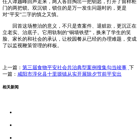
任人谭越峰回声走来，两人各自掏出一把钥匙，打开了留样柜
门的两把锁。双沉锁，锁住的是万一发生问题时的，更是
对“平安”二字的慎之又慎。
回首这场整治的意义，不只是查案件、退赃款，更沉正在
立老实、治底子。它用轨制的“铜墙铁壁”，换来了学生的笑
脸、家长的和社会的承认，让校园餐从已经的办理难题，变成
了以监视鞭策管理的样板。
上一篇：
第三届食物平安社会共治典型案例搜集勾当竣事
下
一篇：
咸阳市淳化县十里塬镇从实开展除夕节前平安出
相关新闻
关于我们
食品安全资讯
食品安全动态