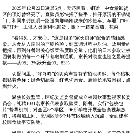
2025年12月22日凌晨5点，天还黑着，铜梁一中食堂卸货
区的顶灯曾经亮了。查验员彭怯搓了搓手，推开厚沉的不锈钢
门，和同事龚妮明一路送向那辆刚驶来的冷链车。车厢门“咔
哒”打开，工做人员麻利地卸货，搬下一箱箱番茄、花菜。
“看得见，才安心。”这是很多“家长厨师”配合的感触感
染。从食材入库时的严酷检验，到烹调过程中对油、盐用量的
把握，再到分餐时关心饭菜温度取分量，他们的日常参取让校
园餐制做的每一个环节都愈加通明。家长对劲度也随之显著提
拔——从95。3%跃升至99。83%。
切配间里，“咚咚咚”的切菜声富有节拍地响起。每个砧板
都贴着色标：绿色切蔬菜，红色切肉食。厨师长系紧围裙，点
燃灶火。
聚焦长效监管，区纪委监委督促成立校园炊事监视家长委
员会，礼聘1031名家长代表参取验菜、陪餐。实行“包校包
片”督导机制，对全区8个学区、96所学校开展全链条视频放
哨，将粗加工间、烹调区等6个环节区域纳入沉点，全面建牢
校园食物平安防地。