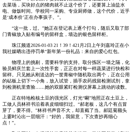
去菜场，买块好点的猪肉就不止这个价了，还要算上油盐水
电、做饭时间。学校同一采购、专业厨师做，这个代价，近乎
是‘成本价’正在办事孩子。”。
“这一批，过。”她正在登记表上逐个打勾，随后又取了部
门青椒放入贴有编号的留样盒，墙边的银色留样柜。
珠江频道2026-01-03 21！39！421月2日上午刘嘉玲正在小
我社媒晒出违停罚单“新年第一份礼品：来自的爱心红包。
物理上的挑剔，需要科学的支持。取分拣区一墙之隔，化
验员鲜庆兰套上一次性手套，正正在对每一样蔬菜进行快检和
留样。只见她从刚送达的一筐青椒中随机取出两个，正在公用
的砧板上切下一小角，放入试管，插手农药残留检测试剂，拿
到检测机里查验……她的双眼紧盯检测仪屏幕上跳动的读数。
正在特地检核土豆的强光区，灯光“唰”地照正在土豆上，
工做人员林祥书沿着表皮细细扫过。“郝老板，这几个有点冒
芽了，要不得。”林祥书声音不大，却直截了当。郝廷菊额头
上霎时沁出一层细汗：“好的，我留意，下次查抄再细心
点！”。