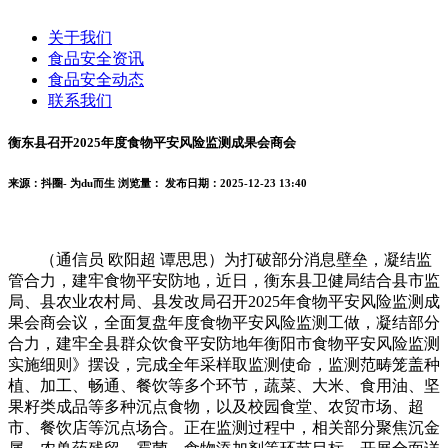
关于我们
食品安全资讯
食品安全动态
联系我们
衡东县召开2025年度食物平安风险监测成果会商会
来源：抖圈- 为du而生
浏览量：
发布日期：2025-12-23 13:40
（通信员 欧阳超 谭思思）为打破部分消息壁垒，凝结监
管合力，建牢食物平安防地，近日，衡东县卫健局结合县市监
局、县农业农村局、县发改局召开2025年食物平安风险监测成
果会商会议，全面复盘年度食物平安风险监测工做，凝结部分
合力，建牢全县群众饮食平安防地年衡阳市食物平安风险监测
实施细则》摆设，完成全年采样取监测使命，监测范畴笼盖种
植、加工、畅通、餐饮等多个环节，蔬菜、大米、食用油、坚
果籽类成品等多种沉点食物，以及校园食堂、农贸市场、超
市、餐饮店等沉点场合。正在监测过程中，相关部分聚焦沉金