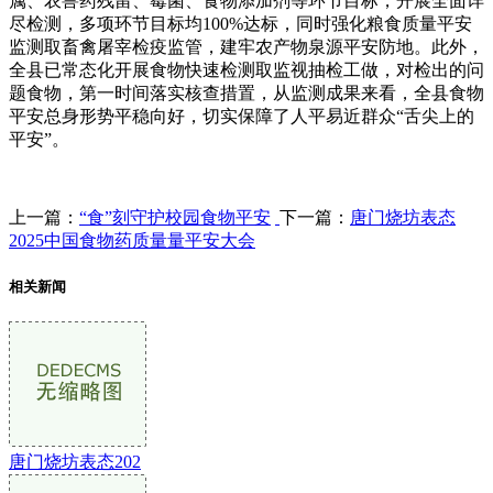
属、农兽药残留、霉菌、食物添加剂等环节目标，开展全面详
尽检测，多项环节目标均100%达标，同时强化粮食质量平安
监测取畜禽屠宰检疫监管，建牢农产物泉源平安防地。此外，
全县已常态化开展食物快速检测取监视抽检工做，对检出的问
题食物，第一时间落实核查措置，从监测成果来看，全县食物
平安总身形势平稳向好，切实保障了人平易近群众“舌尖上的
平安”。
上一篇：
“食”刻守护校园食物平安
下一篇：
唐门烧坊表态
2025中国食物药质量量平安大会
相关新闻
唐门烧坊表态202