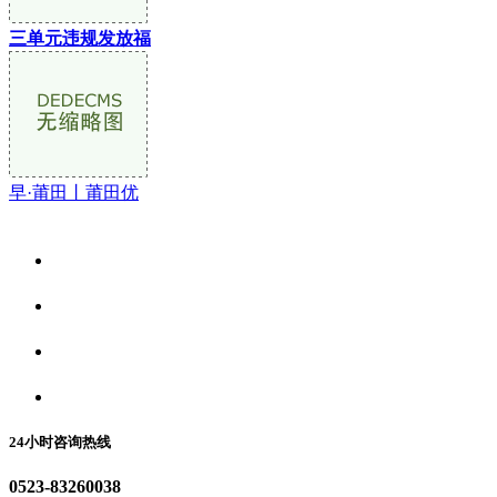
三单元违规发放福
早·莆田丨莆田优
关于我们
食品安全资讯
食品安全动态
联系我们
24小时咨询热线
0523-83260038