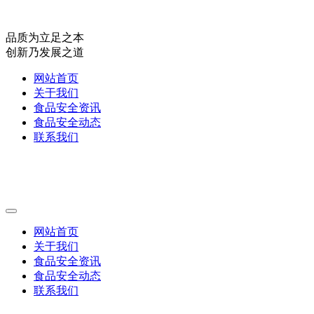
品质为立足之本
创新乃发展之道
网站首页
关于我们
食品安全资讯
食品安全动态
联系我们
网站首页
关于我们
食品安全资讯
食品安全动态
联系我们