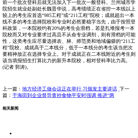
前一个批次登科后就无法加入下一批次一般登科。兰州城市学
院招生就业处副处长魏晋华说，高考绩绩正在省控一本线以上
较上的考生应首选“985工程”或“211工程”院校；成就超出一本
线不多的考生选择院校和专业时必然要稳字当先，由于按照登
科政策，一本院校约有20%的考生会滑档，若是扎堆报考一本
院校而又对专业要求过高且不从命专业调剂，则有滑档的可能
性，这类考生应尽量选择农、林、师范类和地域偏僻的“211工
程”院校。成就高于二本线分，低于一本线分的考生该当把次
要精神放正在选择专业上。对于成就正在二本线附近的考生则
该当填报招生打算比力的新升本院校，相对登科率比力高。
(记者 郭涛)。
上一篇：
地方经济工做会议正在举行 习颁发主要讲话
下一
篇：
于海田到企业督导查抄食物平安时强调 推进“两
相关新闻
关于我们