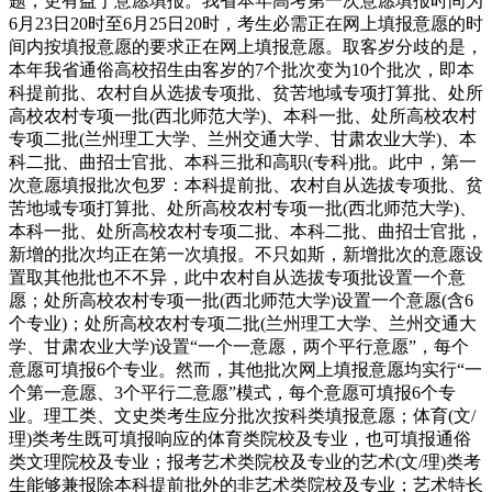
题，更有益于意愿填报。我省本年高考第一次意愿填报时间为
6月23日20时至6月25日20时，考生必需正在网上填报意愿的时
间内按填报意愿的要求正在网上填报意愿。取客岁分歧的是，
本年我省通俗高校招生由客岁的7个批次变为10个批次，即本
科提前批、农村自从选拔专项批、贫苦地域专项打算批、处所
高校农村专项一批(西北师范大学)、本科一批、处所高校农村
专项二批(兰州理工大学、兰州交通大学、甘肃农业大学)、本
科二批、曲招士官批、本科三批和高职(专科)批。此中，第一
次意愿填报批次包罗：本科提前批、农村自从选拔专项批、贫
苦地域专项打算批、处所高校农村专项一批(西北师范大学)、
本科一批、处所高校农村专项二批、本科二批、曲招士官批，
新增的批次均正在第一次填报。不只如斯，新增批次的意愿设
置取其他批也不不异，此中农村自从选拔专项批设置一个意
愿；处所高校农村专项一批(西北师范大学)设置一个意愿(含6
个专业)；处所高校农村专项二批(兰州理工大学、兰州交通大
学、甘肃农业大学)设置“一个一意愿，两个平行意愿”，每个
意愿可填报6个专业。然而，其他批次网上填报意愿均实行“一
个第一意愿、3个平行二意愿”模式，每个意愿可填报6个专
业。理工类、文史类考生应分批次按科类填报意愿；体育(文/
理)类考生既可填报响应的体育类院校及专业，也可填报通俗
类文理院校及专业；报考艺术类院校及专业的艺术(文/理)类考
生能够兼报除本科提前批外的非艺术类院校及专业；艺术特长