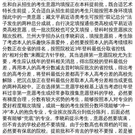
生和自从招生的考生意愿均填报正在本科提前批，既合适艺术
特长生前提，又合适自从招生前提的考生只能按照本身环境填
报此中的一类意愿；藏文平易近语类考生可按照“双记总分”法
子发生的两种总分成就，自行决定填报通俗类高校或平易近语
类高校意愿，统一批次院校也可交叉填报，登科时按意愿挨次
顺次投档。兰州大学招办从任李晓莉说，填报意愿前，考生除
了考虑本人的乐趣快乐喜爱外，必然要按照本人的高考绩绩和
分数正在全省的排名，按照院校近3年登科最低分取省控线
的“相对分数”来圈定方针学校。其当选择第一意愿院校尤为主
要，考生应认线年的登科相关消息，得出院校的登科最低分
差，再用本人的高考分数减去昔时响应批次的省控线，得出考
生的高考分差，将登科最低分差都高于本人高考分差的高校先
解除，把沉点放正在登科最低分差取本人高考分差相当或更低
的两种高校中。正在选择第二意愿学校根基上该当考虑往年登
科过非第一意愿考生或经常参取搜集意愿登科的学校。必然要
有梯度合理，分数有较大劣势的考生，能够按照本人对专业的
爱好程度顺次填报，成就一般的考生按照分数环境能够“冲一
冲”本人的抱负专业，专业挨次按高分到低分陈列，后面必然
要有能够“兜底”的专业。李晓莉提示考生，意愿必然要填满，
但不肯去的学校必然不要填报。由于分数高也有滑档的可能，
必然要有保底的院校。提前批和不肯去的学校不要报，若是被