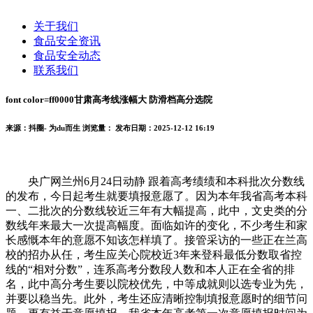
关于我们
食品安全资讯
食品安全动态
联系我们
font color=ff0000甘肃高考线涨幅大 防滑档高分选院
来源：抖圈- 为du而生
浏览量：
发布日期：2025-12-12 16:19
央广网兰州6月24日动静 跟着高考绩绩和本科批次分数线
的发布，今日起考生就要填报意愿了。因为本年我省高考本科
一、二批次的分数线较近三年有大幅提高，此中，文史类的分
数线年来最大一次提高幅度。面临如许的变化，不少考生和家
长感慨本年的意愿不知该怎样填了。接管采访的一些正在兰高
校的招办从任，考生应关心院校近3年来登科最低分数取省控
线的“相对分数”，连系高考分数段人数和本人正在全省的排
名，此中高分考生要以院校优先，中等成就则以选专业为先，
并要以稳当先。此外，考生还应清晰控制填报意愿时的细节问