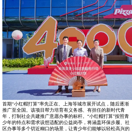
首期“小红帽打算”率先正在、上海等城市展开试点，随后逐渐
推广至全国。该项目帮力培育有义务感、有担任的新时代青
年，打制社企共建推广意愿办事的标杆。“小红帽打算”按照青
少年的特点和需求设想适配的公益岗亭，将涵盖环保步履、社
区办事等多个切近糊口的场景，让青少年们能够以轻松高兴的