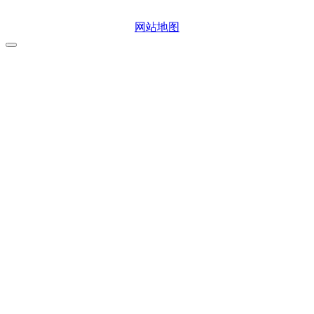
微信二维码
网站地图