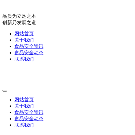
品质为立足之本
创新乃发展之道
网站首页
关于我们
食品安全资讯
食品安全动态
联系我们
网站首页
关于我们
食品安全资讯
食品安全动态
联系我们