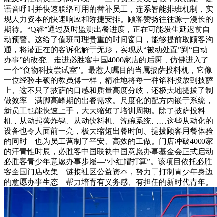
语音呼叫并快速联络可用的替补员工，连系智能排班机制，实
现人力资本的快速响应和矫捷安排。顾客赞扬往往源于漫长的
期待。“Q睿”通过及时监测出餐进度，正在可能发生延迟前自
动预警。这给了值班司理贵重的时间窗口，能够提前取顾客沟
通，将潜正在的客诉化解于无形，实现从“被动处置”到“自动
办事”的改变。走进必胜客中国4000家店的后厨，仿佛进入了
一个“食物科技尝试室”。最惹人瞩目的当属披萨投料机，它像
一位经验丰硕的教员傅一样，精准地将每一种馅料投放到披萨
上。这不只了披萨的口感和质量高度分歧，还极大地提拔了制
做效率，满脚高峰期的出餐需求。尺度化的配方内嵌于系统，
新员工也能快速上手，大大缩短了培训周期。除了披萨投料
机，从动起落炸锅、从动饮料机、洗碗系统……这些从动化的
设备也令人面前一亮，极大缩短出餐时间、提拔顾客用餐体验
的同时，也为员工营制了平安、高效的工做。门店冲破4000家
的汗青性时辰，必胜客中国联袂中国意愿办事基金会正式启动
必胜客青少年意愿办事步履—“小红帽打算”。该项目依托必胜
客全国门店收集，链接社区公益资本，努力于打制青少年身边
的意愿办事生态，帮力培育有义务感、有担任的新时代青年。