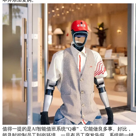
值得一提的是AI智能值班系统“Q睿”，它能做良多事。好比，
能及时控制员工到岗环境，一旦有员工突发告假，系统能一键