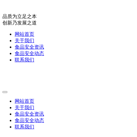
品质为立足之本
创新乃发展之道
网站首页
关于我们
食品安全资讯
食品安全动态
联系我们
网站首页
关于我们
食品安全资讯
食品安全动态
联系我们