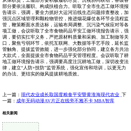
从体职责，工做部分要积极履职尽责、沉视协同联动，各级各
部分要依法履职、构成扶植合力。听取了全市生态工做环境报
告请示，强调，要全力抓好大运河沿线生态问题排查整改，加
强沉点区域管理和颗粒物管控，推进烟花爆仗各环节全流程监
管，鞭策断面水质达标，运输布局调整、沉污染气候应对等各
项工做，会议听取了全市食物药品平安工做环境报告请示，强
调，要切实扛牢义务，严把原材料质量和采购、加工制做等关
口，聚焦亏弱环节，依托互联网、大数据等手艺手段，延长监
管触角、提拔监管效能，进一步强化部分协同，建立各方共治
大款式，全面提拔全市食物药品平安管理程度。会议听取了耕
地工做环境报告请示，强调要高度注沉耕地工做，深切改变法
律，建立“人防+技防”监管系统，强化宣传和培训，以更无力
的办法、更结实的做风提拔耕地质效。
上一篇：
现代农业成长取国度粮食平安暨黄淮海现代农业
下
一篇：
成年无码动漫AV片正在线旁不雅不卡 MBA智库
相关新闻