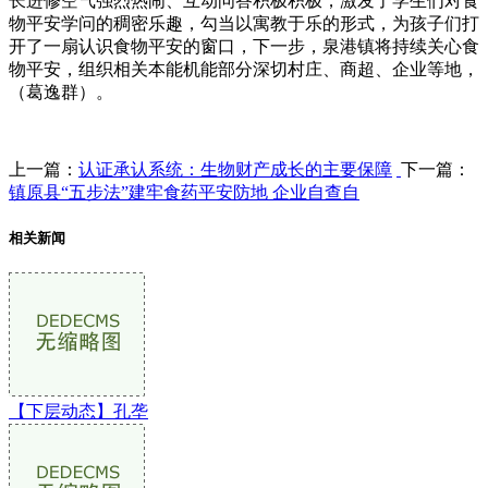
长进修空气强烈热闹、互动问答积极积极，激发了学生们对食
物平安学问的稠密乐趣，勾当以寓教于乐的形式，为孩子们打
开了一扇认识食物平安的窗口，下一步，泉港镇将持续关心食
物平安，组织相关本能机能部分深切村庄、商超、企业等地，
（葛逸群）。
上一篇：
认证承认系统：生物财产成长的主要保障
下一篇：
镇原县“五步法”建牢食药平安防地 企业自查自
相关新闻
【下层动态】孔垄