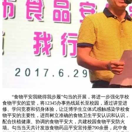
“食物平安我晓得我步履”勾当的开展，将进一步强化学校
食物平安的监管，将12345办事热线延长至校园，通过讲堂进
修、学问竞赛和切身体验，让泛博学生立体式感触感染学校食
物平安的主要性，进而树立准确的食物卫生平安认识和认识，
配合扶植健康、协调的食物平安大，共建校园食物平安防火
墙。勾当当天共计发放食物药品平安宣传册790余册，此中食