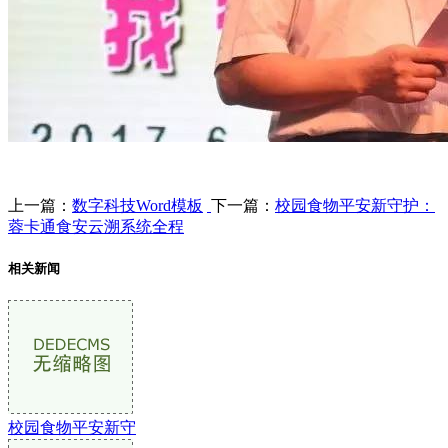
上一篇：
数字科技Word模板
下一篇：
校园食物平安新守护：
蓉卡通食安云溯系统全程
相关新闻
校园食物平安新守