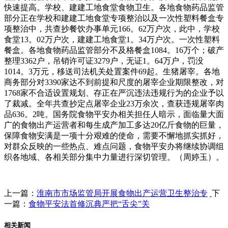
快速提高。学校、建建工地食堂食物卫生。各地食物药品监管
部分正在学校和建建工地食堂专项整治以及一次性塑料餐盒专
项整治中，共查抄餐饮办事单元166。62万户次，此中，学校
食堂13。02万户次，建建工地食堂1。34万户次。一次性塑料
餐盒。各地食物药品监管部分不及格餐盒1084。16万个；破产
整理3362户，吊销许可证3279户，无证1。64万户，罚没
1014。3万元，移送司法机关处置案件69起。生猪屠宰。各地
商务部分对3390家达不到前提和尺度的屠宰企业期限整改，对
1768家不合适设置规划、存正在严沉违法违规行为的企业予以
了裁减。全年共查抄定点屠宰企业23万余次，查获违规屠宰肉
品636。2吨。国务院食物平安办相关担任人暗示，面临量大面
广的食物出产运营者和每生成产加工多达20亿斤食物的巨量，
保障食物安满是一项十分艰难的使命，需要不懈地抓实抓好，
对群众反映的一些热点、难点问题，食物平安办将继续协调组
织各地域、各相关部分集中力量进行深切管理。（周婷玉）。
上一篇：
淮南市市场监管局开展食物出产运营卫生整治专
下
一篇：
食物平安法首修沉典严把“舌尖”关
相关新闻