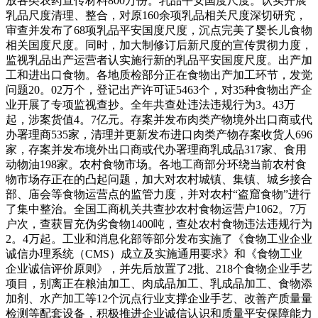
放各类农药宣传材料800万份。乳品平安国度尺度。认实开展
乳品尺度清理、整合，对原160余项乳品相关尺度深切研究，
审查并发布了68项乳品平安国度尺度，沉点完美了婴长儿食物
相关国度尺度。同时，加大制修订后新尺度的宣传贯彻力度，
监视乳品出产运营者认实施行新的乳品平安国度尺度。出产加
工和进出口食物。各地质检部分正在食物出产加工环节，发觉
问题20。02万个，登记出产许可证5463个，对35种食物出产企
业开展了专项监视查抄。全年共查处违法违规行为3。43万
起，涉案货值4。7亿元。存案并发布肉类产物境外出口商或代
办署理商535家，清理并更新发布进口肉类产物存案收货人696
家，存案并发布境外出口商或代办署理商乳成品317家、食用
动物油198家。农村食物市场。各地工商部分环绕当前农村食
物市场存正在的凸起问题，加大对农村城镇、集镇、城乡接合
部、庙会等食物运营点的监管力度，并对农村“盗窟食物”进行
了集中整治。全国工商机关共查抄农村食物运营户1062。7万
户次，查获冒充伪劣食物1400吨，查处农村食物违法违规行为
2。4万起。工业和消息化部等部分发布实施了《食物工业企业
诚信办理系统（CMS）成立及实施通用要求》和《食物工业
企业诚信评价原则》，并先后放置了2批、218个食物企业手艺
项目，别离正在粮油加工、肉成品加工、乳成品加工、食物添
加剂、水产加工等12个沉点行业支撑企业手艺、改善产质量量
检测等配套设备，积极推进企业诚信认识和质量平安保障能力