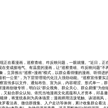
正在看漫画，巡察查啥、咋反映问题，一眼就懂。”近日，正
在变成接地气、有温度的漫画，让“巡察查啥、咋反映问题”不再
印象，立异推出“巡察+漫画”模式，以群众看得懂的漫画、听得进
视“最初一公里”，为下层管理现代化注入强劲动能。“巡察宣传要
察宣传多以文件、通知布告、宣为从，内容艰涩、形式单一，群
漫画创做专班，明白以“群众视角、群众关心、群众易懂”为创
，又贴合群众认知。依托当地漫画文化底蕴和人才资本，邱县邀
规律，将笼统条则为具体场景；漫画师用活泼笔触、诙谐画风，
收罗看法表、微信群搜集、入户走访等体例，累计收集群众看法