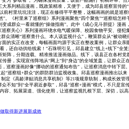
”变为“参取者”。为确保漫画质量，该县严酷施行“初稿评审、点
三大系列精品漫画，既政策精准，又便于，成为邱县巡察宣传的“
“以前村里坑坑洼洼，现正在修得平平整整，这幅画画的就是巡察
了然”。《村里来了巡察组》系列漫画聚焦“四个聚焦”“巡察组怎样
则变成群众一看就懂的“操做指南”。此中《成心见斗胆提》漫画
《巡察关心》系列漫画环绕水电气暖保障、校园食物平安、侵犯
让群众清晰“巡察查什么、本人该监视什么”，鞭策群众从“被动晓得
方面的实正在改变，每幅画面均源于实正在整改案例，让群众亲
，还自动供给线索！”石珠明引见，邱县建立“线上+线下”全笼
新矩阵，分期连载、精准推送漫画做品。线下，该县正在各村党
传册，实现宣传阵地从“网上”到“身边”的全域笼盖，让群众正
面，巡察漫画好像“挪动的巡察通知布告”，让巡察消息中转下层
立起“巡察组+群众”的群防群治监视收集。邱县巡察漫画推出以来
长，制定《高龄津贴消息共享机制》等21项规章轨制，构成长效
从“群众不知”到“全平易近参取”，邱县“巡察+漫画”模式，不只
做内容、拓展渠道、强化使用，让巡察监视扎根下层、深切，以
做取得新进展新成效