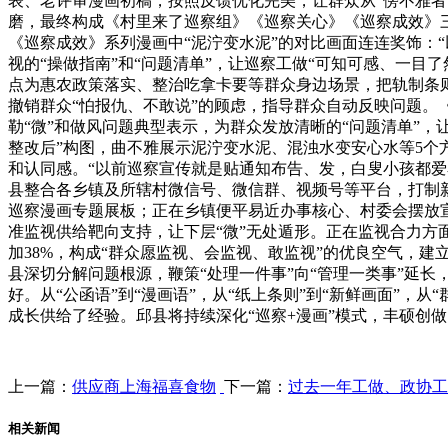
表、老评审漫画初稿，按照反馈优化完美，让群众从“傍不雅者
磨，最终构成《村里来了巡察组》《巡察关心》《巡察成效》
《巡察成效》系列漫画中“泥泞变水泥”的对比画面连连奖饰：
视的“操做指南”和“问题清单”，让巡察工做“可知可感、一目
点为惠农政策落实、整治吃拿卡要等群众身边场景，把轨制条
撤销群众“怕报仇、不敢说”的顾虑，指导群众自动反映问题。
勒“微”和做风问题典型表示，为群众发放清晰的“问题清单”，
整改后”构图，曲不雅展示泥泞变水泥、混浊水变安心水等5个
和认同感。“以前巡察宣传就是贴通知布告、发，白叟小孩都爱看
县整合各乡镇及所辖村微信号、微信群、视频号等平台，打制
巡察漫画专题展板；正在乡镇便平易近办事核心、村委会摆放宣
准监视供给靶向支持，让下层“微”无处遁形。正在监视合力方
加38%，构成“群众愿监视、会监视、敢监视”的优良空气，建
县深切分解问题根源，鞭策“处理一件事”向“管理一类事”延
好。从“公函语”到“漫画语”，从“纸上条则”到“新鲜画面”，
成长供给了经验。邱县将持续深化“巡察+漫画”模式，丰硕创
上一篇：
供应商上海福喜食物
下一篇：
过去一年工做、政协工
相关新闻