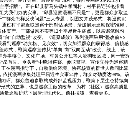
窜完美、多方会审、最终定稿”流程，每幅漫画经5轮以上打
金字招牌”。正在邱县新马头镇中孝固村，村平易近张艳指着
组为我们办的实事。”邱县巡察漫画不只是“”，更是群众参取监
干”“群众怎样反映问题”三大专题，以图文并茂形式，将巡察沉
，通过村平易近取巡察干部对话场景，活泼展示巡察保密准绳，
集体资产、干部做风不实等12个平易近生痛点，以诙谐笔触勾
”向“自动监视”改变。《巡察成效》系列漫画采用“整改前VS
眼看到巡察“动实格、见实效”，切实加强群众的获得感、信赖感
盖款式，鞭策巡察宣传从“单向”向“双向互动”改变。线上，该
群办事核心、文化广场、村务公开栏等人流稠密区域，同一安拆
在“昂首见、垂头看”中晓得巡察、参取监视。宣传立异为巡察精
。正在漫画指导下，自动供给环境、协帮核查的群世人数同比添
，依托漫画收集处理平易近生实事54件，群众对劲度达98%。该
管理闭环。群众普遍参取构成外部监视压力，鞭策下层生态持续向
是宣传形式的立异，也是巡察工做的改革，为村（社区）巡察高质量
高质量巡察护航下层管理现代化。前往搜狐，查看更多。