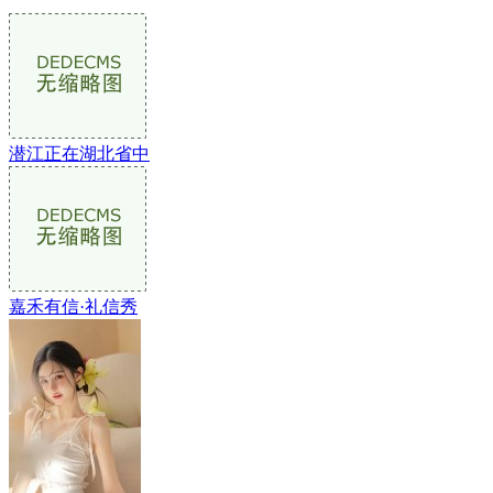
潜江正在湖北省中
嘉禾有信·礼信秀