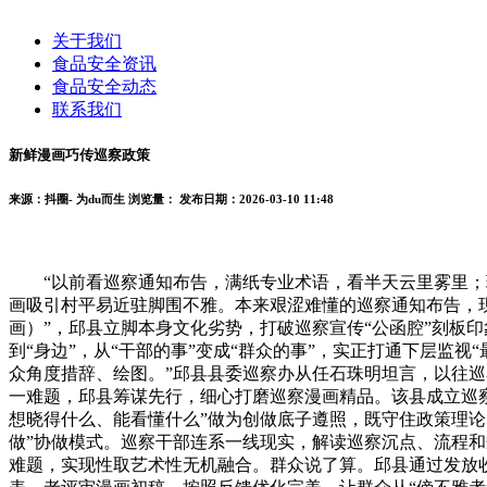
关于我们
食品安全资讯
食品安全动态
联系我们
新鲜漫画巧传巡察政策
来源：抖圈- 为du而生
浏览量：
发布日期：2026-03-10 11:48
“以前看巡察通知布告，满纸专业术语，看半天云里雾里；现
画吸引村平易近驻脚围不雅。本来艰涩难懂的巡察通知布告，现
画）”，邱县立脚本身文化劣势，打破巡察宣传“公函腔”刻板
到“身边”，从“干部的事”变成“群众的事”，实正打通下层监
众角度措辞、绘图。”邱县县委巡察办从任石珠明坦言，以往巡
一难题，邱县筹谋先行，细心打磨巡察漫画精品。该县成立巡察
想晓得什么、能看懂什么”做为创做底子遵照，既守住政策理论
做”协做模式。巡察干部连系一线现实，解读巡察沉点、流程和
难题，实现性取艺术性无机融合。群众说了算。邱县通过发放