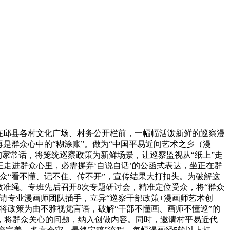
在邱县各村文化广场、村务公开栏前，一幅幅活泼新鲜的巡察漫
是群众心中的“糊涂账”。做为“中国平易近间艺术之乡（漫
的家常话，将笼统巡察政策为新鲜场景，让巡察监视从“纸上”走
实正走进群众心里，必需摒弃‘自说自话’的公函式表达，坐正在群
众“看不懂、记不住、传不开”，宣传结果大打扣头。为破解这
做准绳。专班先后召开8次专题研讨会，精准定位受众，将“群众
请专业漫画师团队插手，立异“巡察干部政策+漫画师艺术创
将政策为曲不雅视觉言语，破解“干部不懂画、画师不懂巡”的
，将群众关心的问题，纳入创做内容。同时，邀请村平易近代