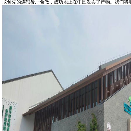
取领先的连锁餐厅合做，成功地正在中国发卖了产物。我们将