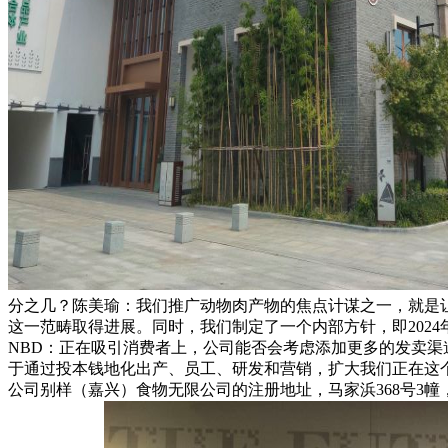
分之几？陈美瑜：我们推广动物肉产物的焦点计谋之一，就是
这一范畴取得进展。同时，我们制定了一个内部方针，即202
NBD：正在吸引消费者上，公司能否会考虑添加更多的发卖
于通过投本钱地化出产、员工、研发和营销，扩大我们正在这个环
公司别样（嘉兴）食物无限公司的注册地址，马家浜368号3