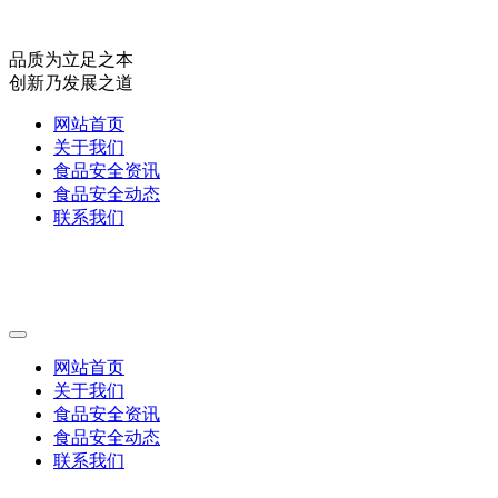
品质为立足之本
创新乃发展之道
网站首页
关于我们
食品安全资讯
食品安全动态
联系我们
网站首页
关于我们
食品安全资讯
食品安全动态
联系我们