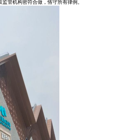
取监管机构密符合做，恪守所有律例。