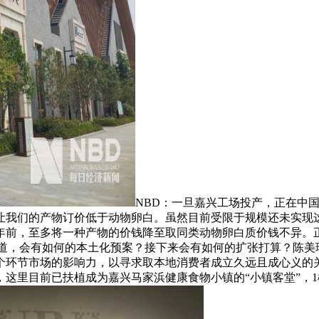
NBD：一旦嘉兴工场投产，正在中
让我们的产物订价低于动物卵白。虽然目前受限于规模还未实现
4年前，至多将一种产物的价钱降至取同类动物卵白质价钱不异
渠道，会有如何的本土化预案？接下来会有如何的扩张打算？陈美
节市场的影响力，以寻求取本地消费者成立久远且成心义的关系。9
幢，这里目前已扶植成为嘉兴马家浜健康食物小镇的“小镇客堂”