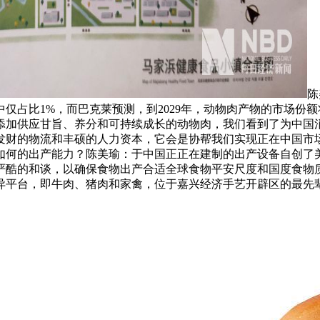
陈
业中仅占比1%，而巴克莱预测，到2029年，动物肉产物的市场份
添加供应甘旨、养分和可持续成长的动物肉，我们看到了为中国消
财的物流和丰硕的人力资本，它会是协帮我们实现正在中国市场雄伟
备如何的出产能力？陈美瑜：于中国正正在建制的出产设备自创
严酷的和谈，以确保食物出产合适全球食物平安尺度和国度食物
台，即牛肉、猪肉和家禽，位于嘉兴经济手艺开辟区的最先辈手艺的出