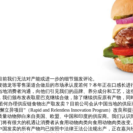
目前我们无法对产能或进一步的细节颁发评论。
、麦德龙等零售渠道合做后的市场承认度若何？本年正在口感长进
当地消费者沟通，向他们引见我们的品牌、养分成分和工艺，这
，我们颁布发表取星巴克继续合做，除了继续供应原有产物，同
何办理供应链食物出产取发卖？目前公司会从中国当地的供应商手中
Rapid and Relentless Innovation Prog
质量动物卵白来自美国、欧盟、中国和印度的供应商。我们认识
有很大的机遇让消费者从食用动物肉类向食用动物肉类改变。NBD
中国发卖的所有产物均已按照中法律王法公法规出产，正在嘉兴