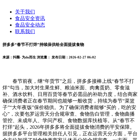
关于我们
食品安全资讯
食品安全动态
联系我们
拼多多“春节不打烊”持续保供给全面提拔食物
来源：抖圈- 为du而生
浏览量：
发布日期：2026-02-27 06:02
春节前夜，继“年货节”之后，拼多多接棒上线“春节不打
烊”勾当，加大对生果生鲜、粮油米面、肉禽蛋奶、零食滋
补、酒水饮料、日用百货等春节必需品的补助力度，结合商家
确保消费者正在春节期间也能够一般收货，持续为春节“菜篮
子”“大年夜饭”保价稳供。为了确保消费者能够“买的，吃的安
心”，次要包罗运营天分合规审查、食物告白管理，食物曲播
管控、未成年人、学问产权、食物数据库扶植等。从“春节不
打烊”起头，2026年拼多多将全面提拔食物消费的平安保障。
据拼多多平台管理相关担任人引见，正在运营天分方面，平台