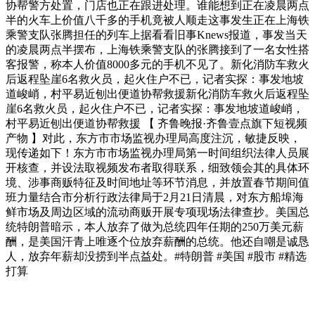
协帮警方处置，门店也正在跟进处理。谁能想到正在凌晨两点
半的火车上价值八千多的手机竟被人顺走这事发生正在上海铁
乘警支队张腾担任的列车上据看看旧事Knews报道，事发当天
的凌晨两点半摆布，上海铁乘警支队的张腾接到了一名女性搭
客报警，称本人价值8000多元的手机不见了。新化消防车救火
后返程坠崖6名救火员，起火住户不已，记者实探：事发地坡
道峻峭，村平易近刨出便道协帮救援新化消防车救火后返程坠
崖6名救火员，起火住户不已，记者实探：事发地坡道峻峭，
村平易近刨出便道协帮救援 【 齐鲁晚报·齐鲁壹点旗下短视频
产物 】对此，东方市市场监视办理局高度注沉，敏捷反映，
现传递如下！东方市市场监视办理局第一时间组织法律人员展
开核查，并设法取视频发布者取得联系，细致领会其的具体环
境、涉事商贩特征及时间地址等环节消息，并放置春节期间值
班力量结合市分析行政法律局于2月21日清晨，对东方船埠海
鲜市场及周边区域的流动商贩开展专项现场法律查抄。美国总
统特朗普暗示，本人放弃了做为总统四年任期的250万美元薪
酬，是美国汗青上唯逐个位放弃薪酬的总统。他还自嘲是诚恳
人，放弃年薪却没捞到半点益处。#特朗普 #美国 #股市 #精选
打算