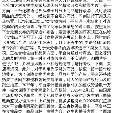
全方位加强了对食物类商家从体天分的合规审查。一方面，平
台将加大对食物类商家从体天分的核验频次和措置力度；另一
方面，平台还将通过算法模子对线上商品进行放哨，及时放哨
商品的运营天分，一经发觉不合规的商品，即刻进行下架及关
店措置。以“冷加工糕点”类食物为例，平台进一步细化了对该
类商家的天分审查，拓展了商家从体消息的通明度。按照近日
平台最新发布的商家通知布告，运营该品类的商家须正在供给
《食物出产许可证》或《食物运营许可证》根本上，同时供给
《食物出产许可品种明细表》，且明细表中的“类别号称”须包
含“冷加工糕点”等，对于天分非常的店肆将进行下架及关店惩
罚。正在食物告白和品牌方面，平台将通过对商品、图文等消
息的及时巡检，第一时间对虚假发布、不实消息、AI图片等
进行拦截，并根据风险凹凸和违规情节，进行降权、下架、关
店等惩罚。此外，对于判定为假货的商品，按假一赔十赔付给
消费者。为了保障食物类商家、品牌的学问产权，平台还持续
拓展了学问产权侵权赞扬专属渠道，对人的学问产权行为及时
跟进措置。2025年，平台累计措置食物相关的侵权赞扬数十万
件，极大保障了食物商家的知产权益。2026年2月1日，由国度
市场监视办理总局、国度互联网消息办公室结合发布的《曲播
电商监视办理法子》正式施行，拼多多也将正在2026年沉点加
大对平台曲播商家的管理管控。正在食物类曲播中，平台将正
在食物品类、商品目标、曲播内容、达生齿播等方面，全面加