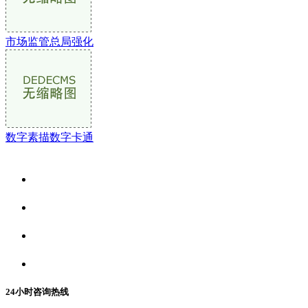
市场监管总局强化
数字素描数字卡通
关于我们
食品安全资讯
食品安全动态
联系我们
24小时咨询热线