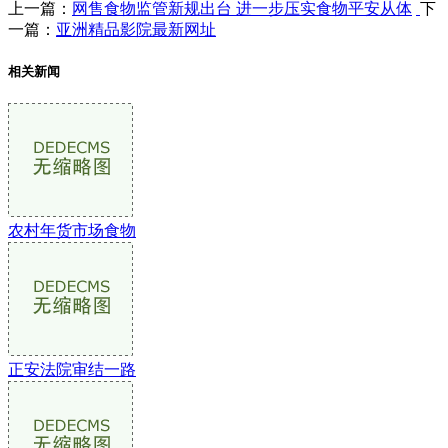
上一篇：
网售食物监管新规出台 进一步压实食物平安从体
下
一篇：
亚洲精品影院最新网址
相关新闻
农村年货市场食物
正安法院审结一路