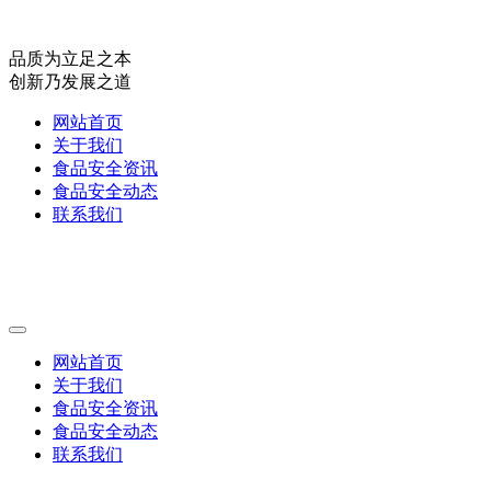
品质为立足之本
创新乃发展之道
网站首页
关于我们
食品安全资讯
食品安全动态
联系我们
网站首页
关于我们
食品安全资讯
食品安全动态
联系我们