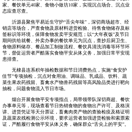
家、餐饮单元40家、食物小做坊10家，实现沉点场合、沉点业
态应查尽查。
沂源县聚焦平易近生守护“舌尖年味”，深切商场超市、经
销店等场合，严查食物及原材料进货检验、待售食物储存及标
签标识等环境，保障食物发卖平安规范；以“大年夜饭”及节日
期间供给就餐、外卖办事的餐饮单元为沉点，查抄后厨卫生、
食物原料储存、餐品加工制做流程、餐饮具清洗消毒等环节环
节，督促运营者严酷落实食物平安从体义务，加强日常平安现
患排查。
无棣县连系积年抽检数据和节日消费热点，实施“食安护
佳节”专项抽检，沉点对食用油、调味品、乳成品、饮料、蔬
菜生果农药残留、畜禽水产物兽药残留等高风险品类进行靶向
抽检，问题食物流入节日市场。
烟台开展食物平安专项指点，局带领带队深切商超、餐饮
办事单元等，现场查看节日热销食物的食物出产许可、及格演
讲、进货凭证等天分票证，畜禽肉类产物的查验检疫及格证明
及蔬菜农残检测公示环境，要求运营者加强进货检验和索票索
证，严酷履行食物平安从体义务，确保群众“舌尖上的平安”。