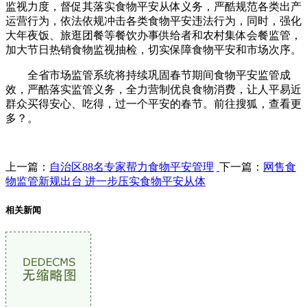
监视力度，督促其落实食物平安从体义务，严酷规范各类出产
运营行为，依法依规冲击各类食物平安违法行为，同时，强化
大年夜饭、旅逛团餐等餐饮办事供给者和农村集体会餐监管，
加大节日热销食物监视抽检，切实保障食物平安和市场次序。
全省市场监管系统将持续巩固春节期间食物平安监管成
效，严酷落实监管义务，全力营制优良食物消费，让人平易近
群众买得安心、吃得，过一个平安的春节。前往搜狐，查看更
多？。
上一篇：
自治区88名专家帮力食物平安管理
下一篇：
网售食
物监管新规出台 进一步压实食物平安从体
相关新闻