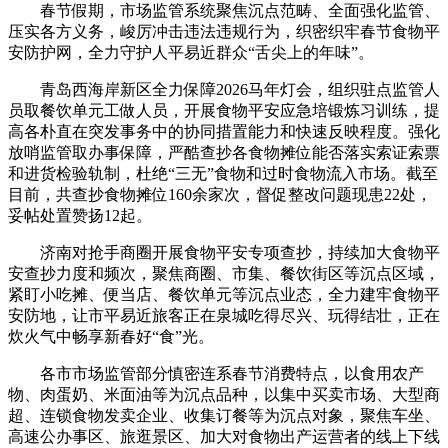
春节假期，市场监管系统聚焦沉点范畴、全面强化监管、
压实各方义务，峻厉冲击违法违规行为，织密织牢春节食物平
安防护网，全力守护人平易近群众“舌尖上的年味”。
青岛西海岸新区全力保障2026马年灯会，组织驻点监管人
员取餐饮单元工做人员，开展食物平安应急培锻炼习训练，提
高各朴直在突发事务中的协同措置能力和快速反映程度。强化
放哨监管取办事保障，严酷查抄各食物摊位能否落实索证索票
和进货检验轨制，杜绝“三无”食物和过时食物流入市场。截至
目前，共查抄食物摊位160余家次，督促整改问题现患22处，
妥帖处置赞扬12起。
济南对抢手商圈开展食物平安专项查抄，持续加大食物平
安查抄力度和频次，聚焦商圈、市集、餐饮街区等沉点区域，
紧盯小吃摊、便当店、餐饮单元等沉点业态，全力建牢食物平
安防地，让市平易近旅客正在泉城吃得尽兴、玩得结壮，正在
炊火气中畅享新春好“食”光。
各市市场监管部分慎密连系春节消费特点，️以食用农产
物、肉蛋奶、米面油等为沉点品种，以集中买卖市场、大型商
超、连锁食物发卖企业、收集订餐等为沉点对象，聚焦车坐、
高速公办事区、旅逛景区、加大对食物出产运营者的线上下线