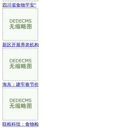
四川省食物平安“
新区开展养老机构
海东：建牢春节价
联检科技：食物检