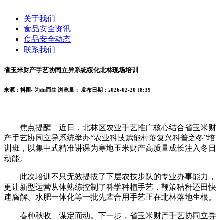
关于我们
食品安全资讯
食品安全动态
联系我们
省玉米财产手艺协同立异系统绥化北林现场培训
来源：抖圈- 为du而生
浏览量：
发布日期：2026-02-20 18:39
焦点提醒：近日，北林区农业手艺推广核心结合省玉米财
产手艺协同立异系统举办“农业科技赋能村落复兴科普之冬”培
训班，以集中式精准讲课为寒地玉米财产高质量成长注入冬日
动能。
此次培训不只无效提拔了下层农技步队的专业办事能力，
更让新型运营从体熟练控制了科学种植手艺，鞭策秸秆还田快
速腐解、水肥一体化等一批先辈合用手艺正在北林落地生根。
春种秋收，谋定而动。下一步，省玉米财产手艺协同立异