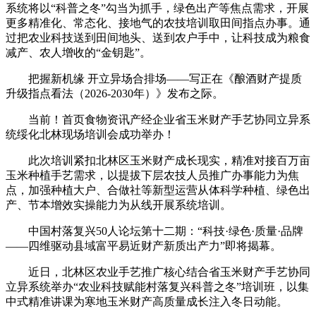
系统将以“科普之冬”勾当为抓手，绿色出产等焦点需求，开展
更多精准化、常态化、接地气的农技培训取田间指点办事。通
过把农业科技送到田间地头、送到农户手中，让科技成为粮食
减产、农人增收的“金钥匙”。
把握新机缘 开立异场合排场——写正在《酿酒财产提质
升级指点看法（2026-2030年）》发布之际。
当前！首页食物资讯产经企业省玉米财产手艺协同立异系
统绥化北林现场培训会成功举办！
此次培训紧扣北林区玉米财产成长现实，精准对接百万亩
玉米种植手艺需求，以提拔下层农技人员推广办事能力为焦
点，加强种植大户、合做社等新型运营从体科学种植、绿色出
产、节本增效实操能力为从线开展系统培训。
中国村落复兴50人论坛第十二期：“科技·绿色·质量·品牌
——四维驱动县域富平易近财产新质出产力”即将揭幕。
近日，北林区农业手艺推广核心结合省玉米财产手艺协同
立异系统举办“农业科技赋能村落复兴科普之冬”培训班，以集
中式精准讲课为寒地玉米财产高质量成长注入冬日动能。