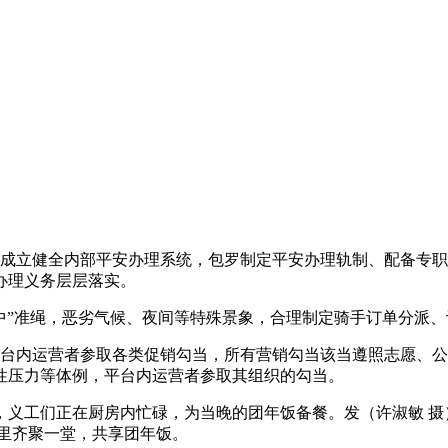
立健全内部平安办理系统，包罗制定平安办理轨制、配备专职
办理义务层层落实。
”准绳，恶劣气候、夜间等特殊景象，合理制定骑手订单分派、
内运营者参取各类促销勾当，所有营销勾当该当遵照志愿、公
性压力等体例，平台内运营者参取其组织的勾当。
义工们正在厨房内忙碌，为当晚的团年饭备餐。发（许淑敏 摄）
邻里齐聚一堂，共享团年饭。