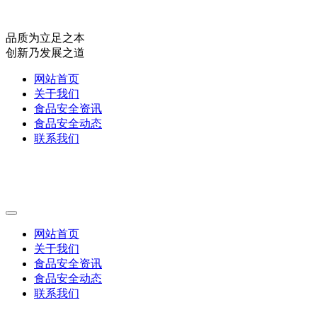
品质为立足之本
创新乃发展之道
网站首页
关于我们
食品安全资讯
食品安全动态
联系我们
网站首页
关于我们
食品安全资讯
食品安全动态
联系我们