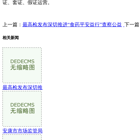
证、套证、假证运营。
上一篇：
最高检发布深切推进“食药平安益行”查察公益
下一篇
相关新闻
最高检发布深切推
安康市市场监管局