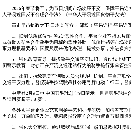
2026年春节将至，为节日期间市场次序不变，保障平易近
人平易近国反不合理合作法》《中华人平易近国食物平安法》
高市早苗执政之下 日本会何方？ 邱毅！平易近粹 平易近间
1。抵制低质低价“内卷式”恶性合作。平台企业不得以片面逃
或参取以架空合作敌手为目标的恶性补助、低价推销等市场次
事办理根基要求》国度尺度来优化办理、提拔办事，推进多方
5。强化教育宣导，提拔骑手交通平安认识。通过线上线下多
例警示教育，对存正在严沉交通违法行为的骑手施行派单管控
1。律例，持续完美车辆取人员合规办理机制。平台严酷恪守
交通平安办理，督促骑手按驾驶吊挂公用号牌电动自行车，督
中新社2月9日电 中国羽毛球总会9日暗示，世界羽毛球结合会
界巡回赛超等750赛”。
各外卖平台企业应充实阐扬手艺和办理劣势，加强春节期间
力充脚、订单响应及时。要积极指导商户合理放置春节期间运
1。强化天分审核。通过取我局成立的证照消息数据对接机