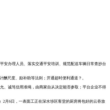
平安办理人员、落实交通平安培训、规范配送车辆日常查抄台
计酬尺度、励补助等法则；开通超时便利通道？。
允、诚笃信用准绳，由商家自从决定能否参取；平台企业不得
2月6日，一表面工正在深水埗区客堂的厨房将包好的云吞放