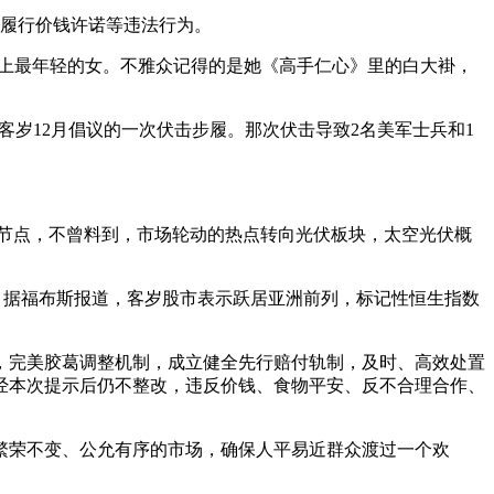
履行价钱许诺等违法行为。
史上最年轻的女。不雅众记得的是她《高手仁心》里的白大褂，
客岁12月倡议的一次伏击步履。那次伏击导致2名美军士兵和1
节点，不曾料到，市场轮动的热点转向光伏板块，太空光伏概
首富。据福布斯报道，客岁股市表示跃居亚洲前列，标记性恒生指数
完美胶葛调整机制，成立健全先行赔付轨制，及时、高效处置
经本次提示后仍不整改，违反价钱、食物平安、反不合理合作、
荣不变、公允有序的市场，确保人平易近群众渡过一个欢