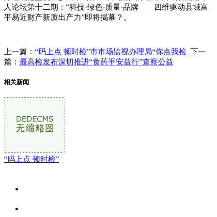
人论坛第十二期：“科技·绿色·质量·品牌——四维驱动县域富
平易近财产新质出产力”即将揭幕？。
上一篇：
“码上点 顿时检”市市场监视办理局“你点我检
下一
篇：
最高检发布深切推进“食药平安益行”查察公益
相关新闻
“码上点 顿时检”
关于我们
食品安全资讯