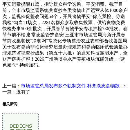
平安消费提醒11篇，指导群众科学选购、平安消费。截至目
前，全市市场监管系统共查抄各类食物出产运营从体1000余户
次，监视催促整改问题54个，开展食物平安“你点我检、你送
我检”勾当11场次，2281名群众参取收集投票，供给食物免费
快检办事500余批次，开展春节食物平安专项抽检736批次。春
节节前不松弛 常态监管护食安 三亚市市场监管局海角开展春
节前收集餐饮“净餐网”常态化专项整治农业农村部畜牧兽医局
关于发布兽药非临床研究质量办理规范和兽药临床试验质量办
理规范监视查抄成果（第五十六批）的通知科技赋能水产，全
财产链再扩容！2026广州渔博会水产养殖板块沉磅升级，“蓝
色粮仓” 持续加码。
上一篇：
市场监管总局发布多个轨制文件 补齐液态食物散
下
一篇：没有了
相关新闻