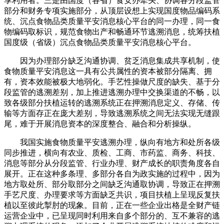
享利用者。三是由国度（各省）食安办牵头、协调各分段监管
部分和财务专项实施部分，从顶层设想上实现国度物品编码系
统、沉点食物品类质量平安消息核心平台的同一办理，同一食
物编码取标识，规范食物出产和畅通环节逃溯消息，统筹扶植
国度级（省级）沉点食物品类质量平安消息核心平台。
因为办理部分缺乏沟通协调、贫乏消息集成共享机制，使
食物质量平安消息这一具有公共属性的资本被部分隔离、拥
有，资本效能被极大地弱化。手艺性操做尺度的缺失、基于分
段监管的逃溯差别，加上推进逃溯办理中交换渠道的不畅，以
致各级部分扶植运转的逃溯系统正在押溯消息定义、存储、传
输等方面存正在庞大差别，导致逃溯系统之间无法实现无缝跟
尾，难于开展消息资本的深度整合、融合和分析操纵。
我国实施食物质量平安逃溯办理，纵向有地方和处所各级
同步推进，横向有农业、质检、工商、市药监、商务、科技、
消息等部分从分段监管、行业办理、财产成长的职责角度各自
展开。正在这种多条理、多部分各自为政实施的过程中，因为
地方取处所、部分取部分之间缺乏沟通取协调，导致正在押溯
手艺尺度、办理要求等方面缺乏共识，项目扶植上呈现反复扶
植以至彼此掣肘的现象。目前，正在一些企业出格是全财产链
运营企业中，已呈现同时利用来自多个部分的、互不兼容的逃