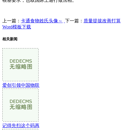
根基要求，也取国际上通行做法相。
上一篇：
卡通食物姓氏头像～
下一篇：
质量提拔改善打算
Word模板下载
相关新闻
爱创引领中国物联
记得先扫这个码再