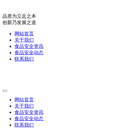
品质为立足之本
创新乃发展之道
网站首页
关于我们
食品安全资讯
食品安全动态
联系我们
网站首页
关于我们
食品安全资讯
食品安全动态
联系我们