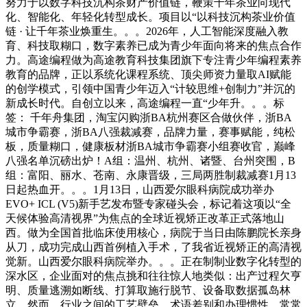
努力于以数字科技沉构茶财产价值链，鞭策千年茶业向现代
化、智能化、年轻化转型成长。项目以“以科技沉构茶业价值
链 · 让千年茶业焕重生。。。2026年，人工智能深度融入教
育、科技取糊口，数字素养已成为青少年面向将来的焦点合作
力。高途编程做为高途教育科技集团旗下专注青少年编程素养
教育的品牌，正以系统化课程系统、顶尖师资力量取AI赋能
的创学模式，引领中国青少年迈入“计较思维+创制力”并沉的
新成长时代。自创立以来，高途编程一直“少年升。。。标
签： 千年舟集团，淘宝闪购浙BA杭州赛区合做伙伴，浙BA
城市争霸赛，浙BA八强裁减赛，品牌力量，赛事赋能，纯松
板，质量糊口，健康板材浙BA城市争霸赛小组赛收官，巅峰
八强名单沉磅出炉！A组：温州、杭州、诸暨、台州突围，B
组：富阳、丽水、苍南、永康晋级，三局两胜制裁减赛1月13
日起热血开。。。1月13日，山西爱尔眼科病院成功举办
EVO+ ICL (V5)新手艺发布暨专家碰头会，标记着这项以“全
天候体验高清视界”为焦点的全球近视矫正改革正式落地山
西。做为全国首批临床使用核心，病院于当日由陈鹏院长亲身
从刀，成功完成山西首例植入手术，了我省近视矫正的高清视
觉新。山西爱尔眼科病院举办。。。正在制制业数字化转型的
深水区，企业面对的焦点挑和往往惊人地类似：出产过程欠亨
明、质量逃溯如断线、打算取施行脱节、设备取数据孤岛林
立。然而，行业之间的工艺壁垒、术语差别和办理惯性，常常