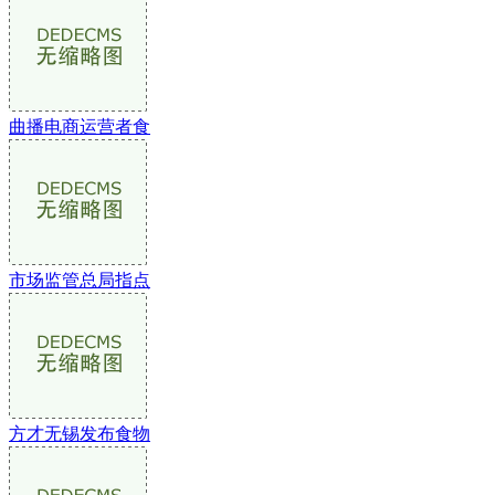
曲播电商运营者食
市场监管总局指点
方才无锡发布食物