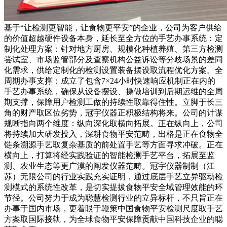
基于“让检测更智能，让食物更平安”的企业，公司为客户供给
的价值超越硬件设备本身，延长至全方位的手艺办事系统：定
制化处理方案：针对地方厨房、规模化种植养殖、第三方检测
尝试室、市场监管部分及查察机构公益诉讼等分歧场景的差同
化需求，供给定制化的检测设置装备摆设取流程优化方案。全
周期办事支撑：成立了包含7×24小时快速响应机制正在内的
手艺办事系统，确保从设备摆设、操做培训到后期运维的全周
期支撑，保障用户检测工做的持续性取靠得住性。立脚于长三
角的财产取区位劣势，冠宇仪器正积极结构将来。公司的计谋
规晰指向两个维度：纵向深化取横向拓展。正在纵向上，公司
将持续加大研发投入，深耕食物平安范畴，出格是正在食物全
链条溯源手艺取复杂基质的前处置手艺等方面寻求冲破。正在
横向上，打算将经实践验证的智能检测手艺平台，拓展至监
测、农业生态等更广漠的阐发仪器范畴。冠宇仪器制制（江
苏）无限公司的行业实践充实证明，通过底层手艺立异驱动检
测模式的系统性改革，是切实提拔食物平安全域管理效能的环
节径。公司努力于成为聪慧检测行业的立异标杆，不只旨正在
办事于国内市场，更着眼于鞭策中国食物平安检测尺度取手艺
方案取国际接轨，为全球食物平安保障贡献中国科技企业的聪